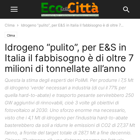
Clima
Idrogeno “pulito”, per E&S in Italia il fabbisogno è di oltre 7...
Clima
Idrogeno “pulito”, per E&S in
Italia il fabbisogno è di oltre 7
milioni di tonnellate all’anno
Questa la stima degli esperti del PoliMi. Per produrre i 7,5 Mt
di idrogeno ‘verde’ necessari a industria (di cui il 77% per
quella hard-to-abate) e trasporto pesante servirebbero 250
GW aggiuntivi di rinnovabili, cioè 3 volte gli obiettivi di
fotovoltaico al 2030. Uno sforzo enorme ma necessario,
visto che i 4,1 Mt di idrogeno per l’industria hard-to-abate
basterebbero da soli a ridurre le emissioni di CO2 di 27,37 Mt
l’anno, a fronte del target totale di 287,1 Mt a fine decennio.