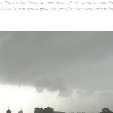
aco Roberto Gualtieri parla apertamente di crisi climatica e sottoli
elle misure preventive già in atto per affrontare eventi meteorolog
Città