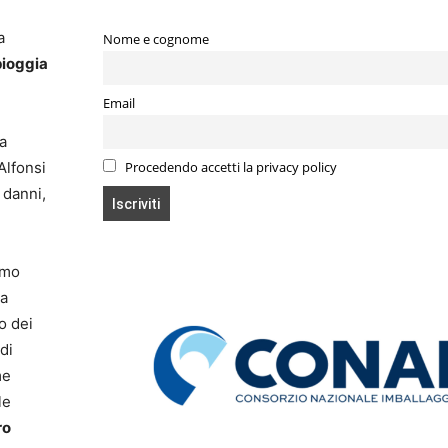
a
Nome e cognome
pioggia
Email
la
Alfonsi
Procedendo accetti la privacy policy
 danni,
imo
ma
o dei
di
me
le
ro