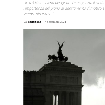
circa 450 interventi per gestire l'emergenza. Il sind
l'importanza del piano di adattamento climatico e d
sempre più estremi
Da
Redazione
-
4 Settembre 2024