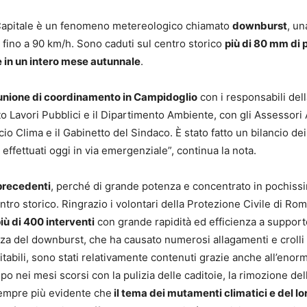
a Capitale è un fenomeno metereologico chiamato
downburst
, un
e fino a 90 km/h. Sono caduti sul centro storico
più di 80 mm di 
 in un intero mese autunnale
.
iunione di coordinamento in Campidoglio
con i responsabili del
o Lavori Pubblici e il Dipartimento Ambiente, con gli Assessori 
icio Clima e il Gabinetto del Sindaco. È stato fatto un bilancio dei
i effettuati oggi in via emergenziale”, continua la nota.
precedenti
, perché di grande potenza e concentrato in pochiss
entro storico. Ringrazio i volontari della Protezione Civile di Ro
iù di 400 interventi
con grande rapidità ed efficienza a support
enza del downburst, che ha causato numerosi allagamenti e crolli 
vitabili, sono stati relativamente contenuti grazie anche all’enor
nei mesi scorsi con la pulizia delle caditoie, la rimozione del
a sempre più evidente che
il tema dei mutamenti climatici e del lo