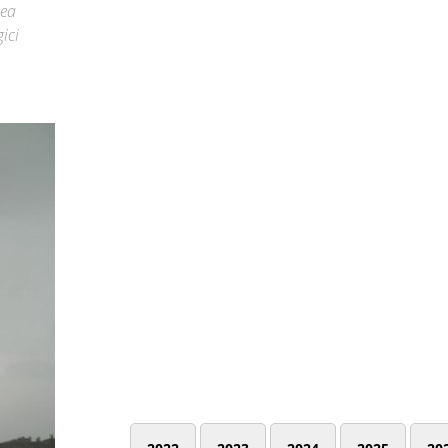
nea
ici