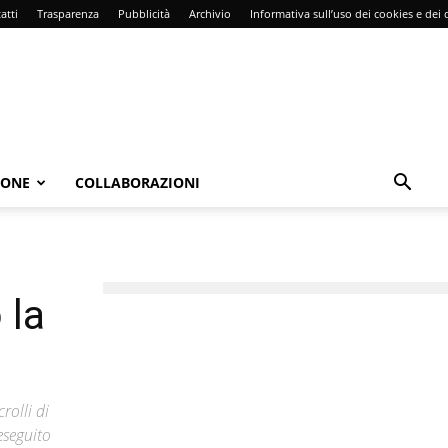
atti
Trasparenza
Pubblicità
Archivio
Informativa sull’uso dei cookies e dei d
IONE
COLLABORAZIONI
 la
rolli di
 eseguito