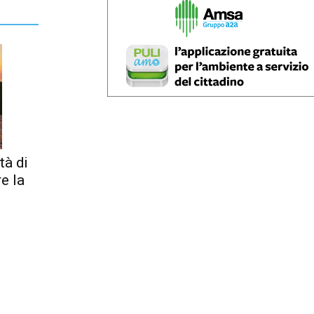
tà di
re la