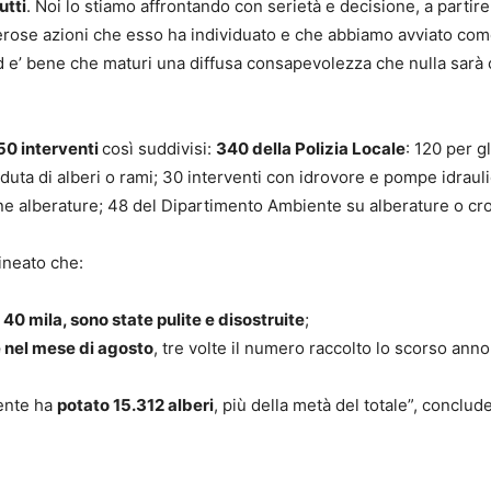
utti
. Noi lo stiamo affrontando con serietà e decisione, a partire
erose azioni che esso ha individuato e che abbiamo avviato co
ed e’ bene che maturi una diffusa consapevolezza che nulla sar
50 interventi
così suddivisi:
340 della Polizia Locale
: 120 per gl
aduta di alberi o rami; 30 interventi con idrovore e pompe idraul
ne alberature; 48 del Dipartimento Ambiente su alberature o cro
lineato che:
 40 mila, sono state pulite e disostruite
;
e nel mese di agosto
, tre volte il numero raccolto lo scorso anno
iente ha
potato 15.312 alberi
, più della metà del totale”, conclude