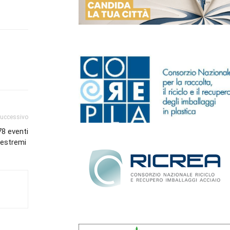
successivo
78 eventi
i estremi