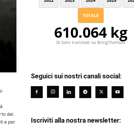
2022
2023
2024
2025
20
TOTALE
610.064 kg
Di beni transitati su BringTheFood
Seguici sui nostri canali social:
si
tà
rto dei
Iscriviti alla nostra newsletter:
ti e per