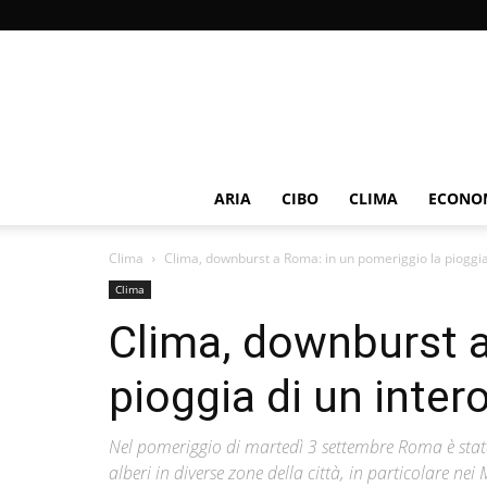
ARIA
CIBO
CLIMA
ECONOM
Clima
Clima, downburst a Roma: in un pomeriggio la pioggia d
Clima
Clima, downburst a
pioggia di un inte
Nel pomeriggio di martedì 3 settembre Roma è stata
alberi in diverse zone della città, in particolare nei 