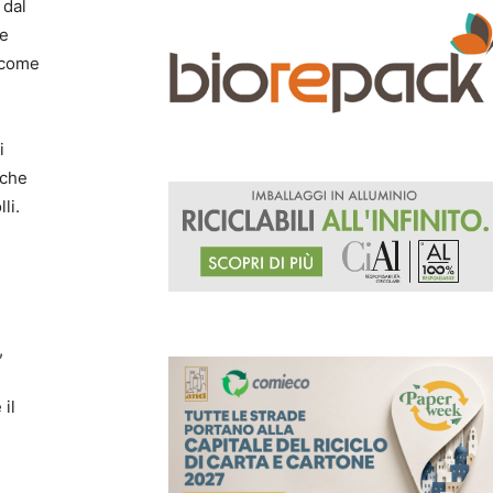
 dal
me
à come
i
iche
lli.
,
 il