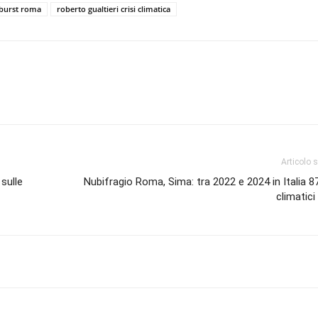
burst roma
roberto gualtieri crisi climatica
Articolo 
sulle
Nubifragio Roma, Sima: tra 2022 e 2024 in Italia 8
climatic