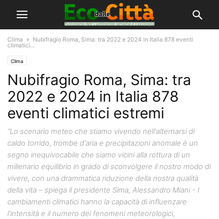
Clima
Nubifragio Roma, Sima: tra 2022 e 2024 in Italia 878 eventi
climatici...
Clima
Nubifragio Roma, Sima: tra
2022 e 2024 in Italia 878
eventi climatici estremi
“Lo scenario meteo che stiamo vivendo nell'alternarsi di
caldo torrido, trombe d'aria e precipitazioni anomale è un
segno inequivocabile che siamo vicini alla rottura di un
millenario equilibrio in grado di sconvolgere il nostro modo di
vivere, con una drammatica riduzione della nostra qualità
della vita – spiega il presidente Sima, Alessandro Miani - I
cambiamenti climatici hanno la capacità di influenzare
l'intensità e il numero dei fenomeni meteorologici,