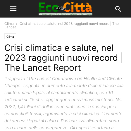
Clima
Crisi climatica e salute, nel 2023 raggiunti nuovi record | The
Lancet...
Clima
Crisi climatica e salute, nel
2023 raggiunti nuovi record |
The Lancet Report
Il rapporto "The Lancet Countdown on Health and Climate
Change" segnala un aumento allarmante delle minacce alla
salute umana legate al cambiamento climatico, con 10
indicatori su 15 che raggiungono nuovi massimi storici. Nel
2022, 1,4 trilioni di dollari sono stati spesi in sussidi per i
combustibili fossili, aggravando la crisi climatica. L'aumento
dei decessi legati al caldo e l'insicurezza alimentare sono
solo alcune delle conseguenze. Gli esperti esortano a