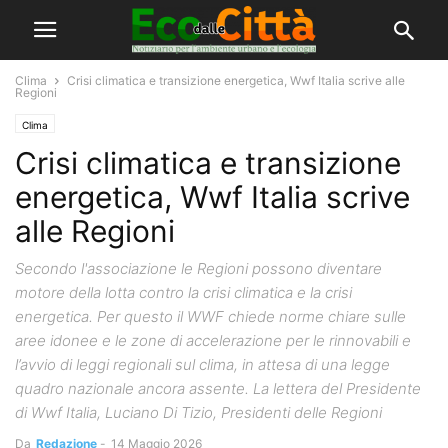
Clima
Crisi climatica e transizione energetica, Wwf Italia scrive alle
Regioni
Clima
Crisi climatica e transizione
energetica, Wwf Italia scrive
alle Regioni
Secondo l'associazione le Regioni possono diventare
motore della lotta contro la crisi climatica e la crisi
energetica. Per questo il WWF chiede norme chiare sulle
aree idonee e le zone di accelerazione per le rinnovabili e
l’avvio di leggi regionali sul clima, in attesa di una legge
quadro nazionale ancora assente. La lettera del Presidente
di Wwf Italia, Luciano Di Tizio, Presidenti delle Regioni
Da
Redazione
-
14 Maggio 2026