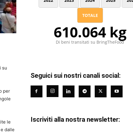
2022
2023
2024
2025
20
TOTALE
610.064 kg
Di beni transitati su BringTheFood
i su
Seguici sui nostri canali social:
o per
ingole
Iscriviti alla nostra newsletter:
ite le
 e dalle