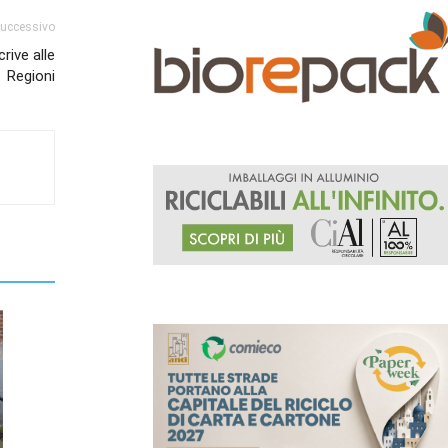
successivo
rive alle
Regioni