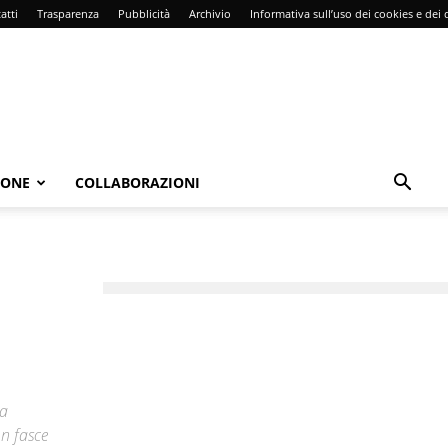
atti
Trasparenza
Pubblicità
Archivio
Informativa sull’uso dei cookies e dei d
IONE
COLLABORAZIONI
la
on fasce