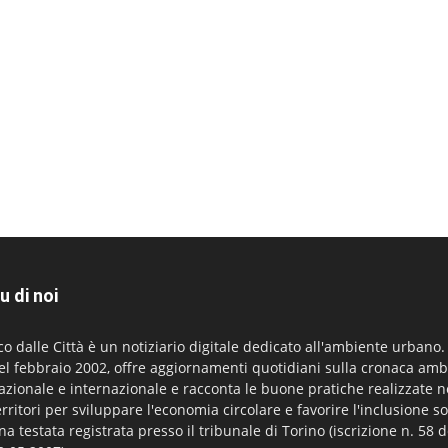
u di noi
co dalle Città è un notiziario digitale dedicato all'ambiente urbano
el febbraio 2002, offre aggiornamenti quotidiani sulla cronaca amb
azionale e internazionale e racconta le buone pratiche realizzate n
erritori per sviluppare l'economia circolare e favorire l'inclusione so
na testata registrata presso il tribunale di Torino (iscrizione n. 58 d