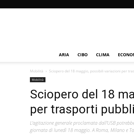
ARIA
CIBO
CLIMA
ECONOM
Mobilità
Sciopero del 18 maggio, possibili variazioni per tras
Mobilità
Sciopero del 18 mag
per trasporti pubbli
L’agitazione generale proclamata dall’USB potrebbe 
giornata di lunedì 18 maggio. A Roma, Milano e Tori