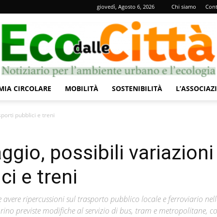
giovedì, Agosto 6, 2026
Chi siamo
Cont
IA CIRCOLARE
MOBILITÀ
SOSTENIBILITÀ
L’ASSOCIAZ
Eco
porti pubblici e treni
gio, possibili variazioni
ci e treni
dalle
avere ripercussioni sul trasporto pubblico locale e ferroviario nel
no previste modifiche al servizio di bus, tram e metropolitane, c