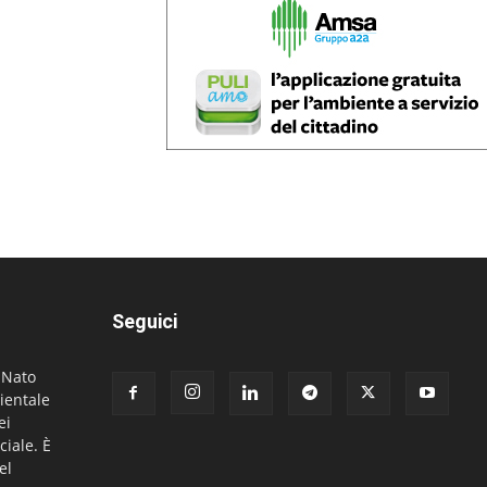
Seguici
. Nato
ientale
ei
ciale. È
el