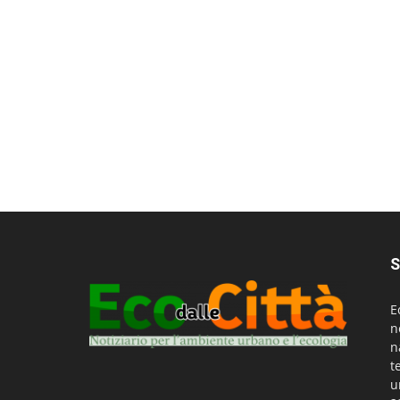
S
E
n
n
t
u