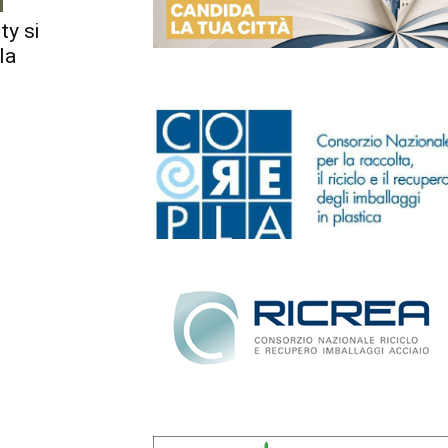
ty si
la