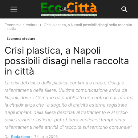
Economia circolare
Crisi plastica, a Napoli possibili disagi nella raccolta
in città
Economia circolare
Crisi plastica, a Napoli
possibili disagi nella raccolta
in città
La crisi del riciclo della plastica continua a creare disagi e
rallentamenti nelle filiere. L'ultima comunicazione arriva da
Napoli, dove il Comune ha pubblicato una nota in cui informa
la cittadinanza che "a seguito di criticità esterne registrate
negli impianti della filiera destinati al trattamento e al riciclo
delle frazioni plastiche, potrebbero verificarsi temporanei
rallentamenti nelle attività di raccolta sul territorio comunale"
Da
Redazione
-
7 Luglio 2026