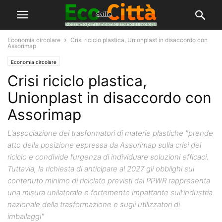
Economia circolare
Crisi riciclo plastica, Unionplast in disaccordo con
Assorimap
Economia circolare
Crisi riciclo plastica,
Unionplast in disaccordo con
Assorimap
L'associazione dei trasformatori di materie plastiche "prende
atto della posizione espressa da Assorimap sulla crisi del
riciclo e condivide l’urgenza di individuare soluzioni efficaci.
Tuttavia, la richiesta di anticipare al 2027 gli obblighi sul
contenuto minimo di riciclato previsti dal PPWR rappresenta
una misura unilaterale e fortemente impattante sull’industria
nazionale della trasformazione e sugli utilizzatori di
imballaggi"