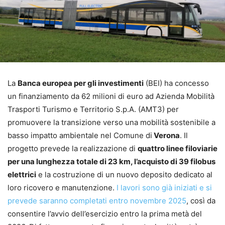
La
Banca europea per gli investimenti
(BEI) ha concesso
un finanziamento da 62 milioni di euro ad Azienda Mobilità
Trasporti Turismo e Territorio S.p.A. (AMT3) per
promuovere la transizione verso una mobilità sostenibile a
basso impatto ambientale nel Comune di
Verona
. Il
progetto prevede la realizzazione di
quattro linee filoviarie
per una lunghezza totale di 23 km, l’acquisto di 39 filobus
elettrici
e la costruzione di un nuovo deposito dedicato al
loro ricovero e manutenzione.
I lavori sono già iniziati e si
prevede saranno completati entro novembre 2025
, così da
consentire l’avvio dell’esercizio entro la prima metà del