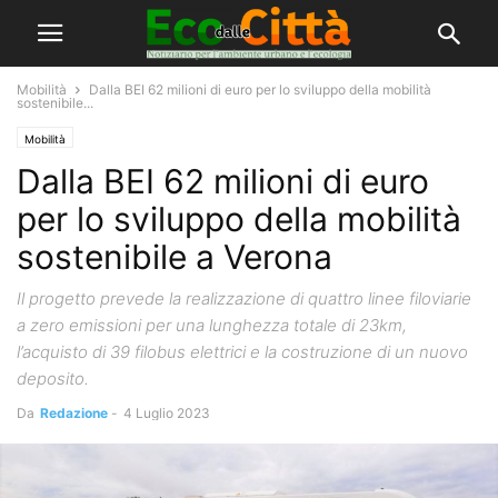
Mobilità
Dalla BEI 62 milioni di euro per lo sviluppo della mobilità
sostenibile...
Mobilità
Dalla BEI 62 milioni di euro
per lo sviluppo della mobilità
sostenibile a Verona
Il progetto prevede la realizzazione di quattro linee filoviarie
a zero emissioni per una lunghezza totale di 23km,
l’acquisto di 39 filobus elettrici e la costruzione di un nuovo
deposito.
Da
Redazione
-
4 Luglio 2023