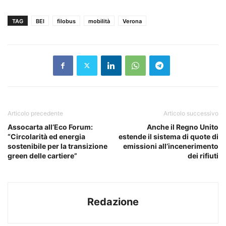
TAG
BEI
filobus
mobilità
Verona
Articolo precedente
Articolo successivo
Assocarta all’Eco Forum:
Anche il Regno Unito
“Circolarità ed energia
estende il sistema di quote di
sostenibile per la transizione
emissioni all’incenerimento
green delle cartiere”
dei rifiuti
Redazione