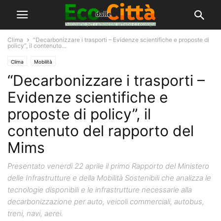
Clima
“Decarbonizzare i trasporti – Evidenze scientifiche e proposte di
policy”, il contenuto...
Clima
Mobilità
“Decarbonizzare i trasporti –
Evidenze scientifiche e
proposte di policy”, il
contenuto del rapporto del
Mims
Presentato venerdì 22 aprile il primo Rapporto del Ministero
delle Infrastrutture e della Mobilità Sostenibili che analizza le
tecnologie disponibili e le infrastrutture necessarie alla
decarbonizzazione per auto, veicoli commerciali, autobus,
treni, navi, aerei.