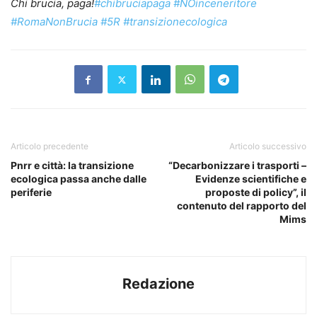
Chi brucia, paga!
#chibruciapaga
#NOinceneritore
#RomaNonBrucia
#5R
#transizionecologica
Articolo precedente
Articolo successivo
Pnrr e città: la transizione
“Decarbonizzare i trasporti –
ecologica passa anche dalle
Evidenze scientifiche e
periferie
proposte di policy”, il
contenuto del rapporto del
Mims
Redazione