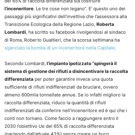
del 65% di raccolta differenziata sia costruire
l’inceneritore
. Le tre cose non legano”. E’ questo uno dei
passaggi più significativi dell’invettiva che l’assessora alla
Transizione Ecologica della Regione Lazio,
Roberta
Lombardi
, ha scritto su facebook rivolgendosi al sindaco
di Roma, Roberto Gualtieri, che la scorsa settimana ha
sganciato la bomba di un inceneritore nella Capitale
.
Secondo Lombardi,
l’impianto ipotizzato “spingerà il
sistema di gestione dei rifiuti a disincentivare la raccolta
differenziata
per poter garantire invece una quota
sufficiente di rifiuti indifferenziati da bruciare, ovvero
almeno 600mila tonnellate annue. Se io infatti miglioro la
raccolta differenziata, riduco la quantità di rifiuti
indifferenziati da conferire nell’inceneritore ed è qui che i
conti non tornano. Come faccio a raggiungere entro il
2030 l’obiettivo Ue del 65% di raccolta differenziata
(partendo dall’attuale 43%) senza creare un
buco