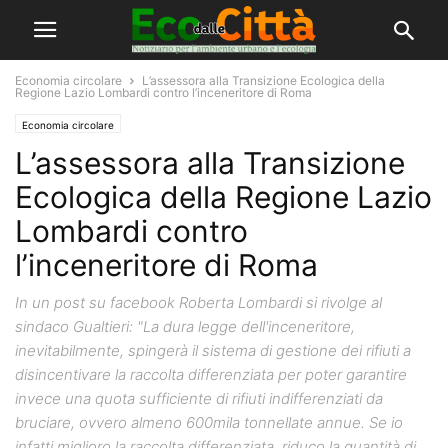
Economia circolare
L’assessora alla Transizione Ecologica della
Regione Lazio Lombardi contro l’inceneritore di Roma
Economia circolare
L’assessora alla Transizione
Ecologica della Regione Lazio
Lombardi contro
l’inceneritore di Roma
In un post su facebook Roberta Lombardi si rivolge al
sindaco Gualtieri: "La dura legge dell'inceneritore,
inevitabilmente, spingerà il sistema di gestione dei rifiuti a
disincentivare la raccolta differenziata per poter garantire
invece una quota sufficiente di rifiuti indifferenziati da
bruciare, ovvero almeno 600mila tonnellate annue. Se io
infatti miglioro la raccolta differenziata, riduco la quantità di