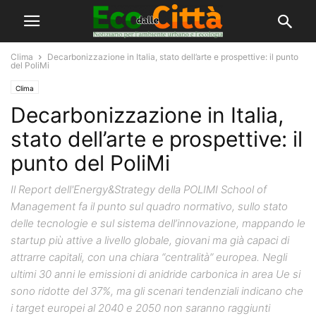
Clima
Decarbonizzazione in Italia, stato dell’arte e prospettive: il punto
del PoliMi
Clima
Decarbonizzazione in Italia,
stato dell’arte e prospettive: il
punto del PoliMi
Il Report dell'Energy&Strategy della POLIMI School of
Management fa il punto sul quadro normativo, sullo stato
delle tecnologie e sul sistema dell’innovazione, mappando le
startup più attive a livello globale, giovani ma già capaci di
attrarre capitali, con una chiara “centralità” europea. Negli
ultimi 30 anni le emissioni di anidride carbonica in area Ue si
sono ridotte del 37%, ma gli scenari tendenziali indicano che
i target europei al 2040 e 2050 non saranno raggiunti