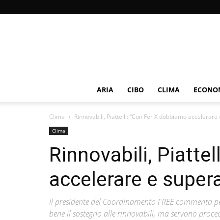
ARIA
CIBO
CLIMA
ECONOM
Clima
Rinnovabili, Piattelli: “Con Fer X dobbiamo accelerare
Clima
Rinnovabili, Piatte
accelerare e supera
Il presidente del Coordinamento FREE commenta per 
bene il sostegno alle rinnovabili, ma servono proce