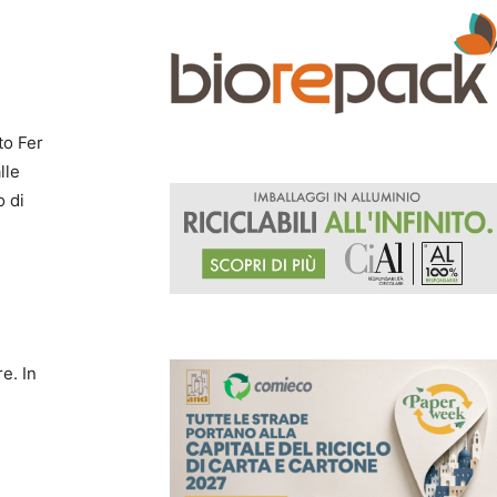
to Fer
lle
o di
e. In