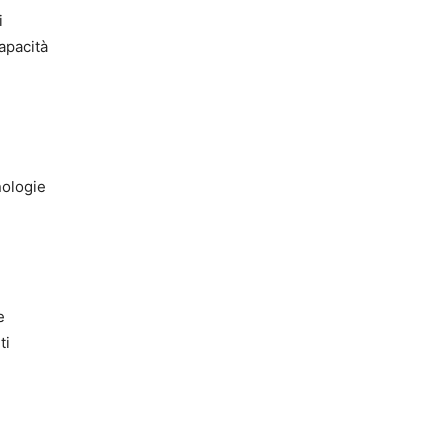
i
apacità
nologie
e
ti