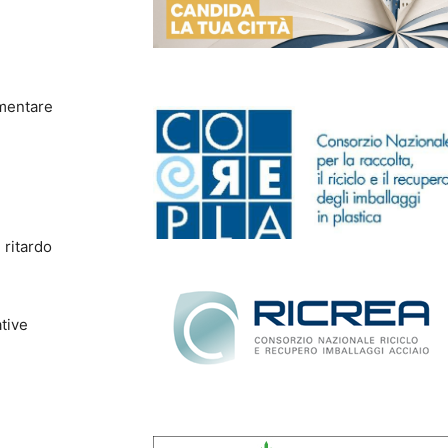
umentare
 ritardo
tive