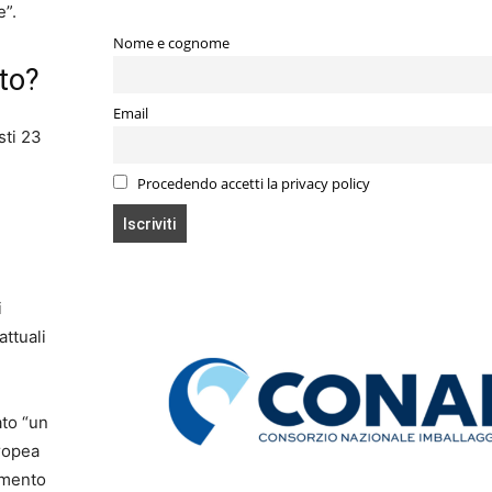
e”.
Nome e cognome
ato?
Email
sti 23
Procedendo accetti la privacy policy
i
attuali
ato “un
uropea
amento