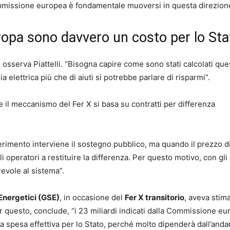
ommissione europea è fondamentale muoversi in questa direzion
Europa sono davvero un costo per lo St
osserva Piattelli. “Bisogna capire come sono stati calcolati que
ia elettrica più che di aiuti si potrebbe parlare di risparmi”.
il meccanismo del Fer X si basa su contratti per differenza
iferimento interviene il sostegno pubblico, ma quando il prezzo d
 operatori a restituire la differenza. Per questo motivo, con gli 
revole al sistema”.
Energetici (GSE)
, in occasione del
Fer X transitorio
, aveva stim
Per questo, conclude, “i 23 miliardi indicati dalla Commissione e
 spesa effettiva per lo Stato, perché molto dipenderà dall’and