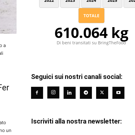
2022
2023
2024
2025
20
TOTALE
610.064 kg
Di beni transitati su BringTheFood
o a
li
Seguici sui nostri canali social:
Fer
Iscriviti alla nostra newsletter:
ato
nno un