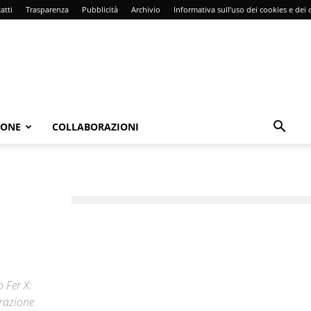
atti
Trasparenza
Pubblicità
Archivio
Informativa sull’uso dei cookies e dei d
IONE
COLLABORAZIONI
 Fer X:
erazione