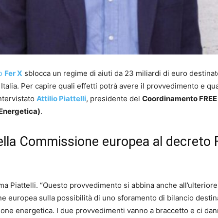
to
Fer X
sblocca un regime di aiuti da 23 miliardi di euro destinat
Italia. Per capire quali effetti potrà avere il provvedimento e qua
intervistato
Attilio Piattelli
, presidente del
Coordinamento FREE
 Energetica)
.
 della Commissione europea al decreto 
a Piattelli. “Questo provvedimento si abbina anche all’ulteriore
ne europea sulla possibilità di uno sforamento di bilancio destin
zione energetica. I due provvedimenti vanno a braccetto e ci da