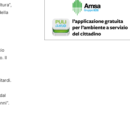
tura”,
della
cio
. Il
tardi.
dal
nni”.