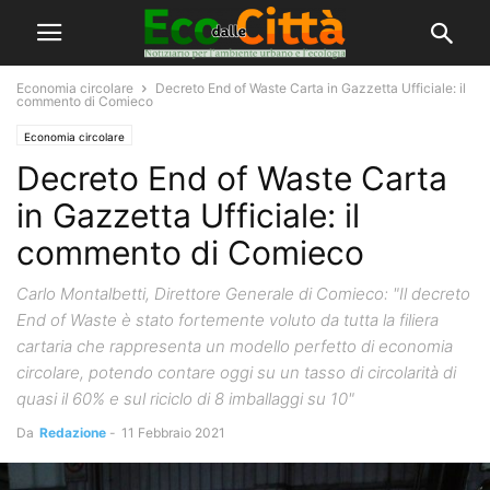
Economia circolare
Decreto End of Waste Carta in Gazzetta Ufficiale: il
commento di Comieco
Economia circolare
Decreto End of Waste Carta
in Gazzetta Ufficiale: il
commento di Comieco
Carlo Montalbetti, Direttore Generale di Comieco: "Il decreto
End of Waste è stato fortemente voluto da tutta la filiera
cartaria che rappresenta un modello perfetto di economia
circolare, potendo contare oggi su un tasso di circolarità di
quasi il 60% e sul riciclo di 8 imballaggi su 10"
Da
Redazione
-
11 Febbraio 2021