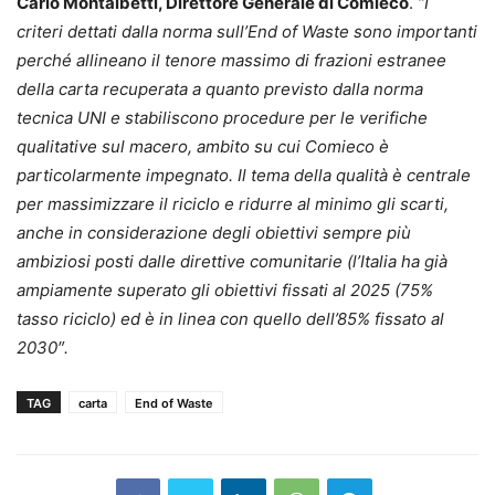
Carlo Montalbetti, Direttore Generale di Comieco
.
“I
criteri dettati dalla norma sull’End of Waste sono importanti
perché allineano il tenore massimo di frazioni estranee
della carta recuperata a quanto previsto dalla norma
tecnica UNI e stabiliscono procedure per le verifiche
qualitative sul macero, ambito su cui Comieco è
particolarmente impegnato. Il tema della qualità è centrale
per massimizzare il riciclo e ridurre al minimo gli scarti,
anche in considerazione degli obiettivi sempre più
ambiziosi posti dalle direttive comunitarie (l’Italia ha già
ampiamente superato gli obiettivi fissati al 2025 (75%
tasso riciclo) ed è in linea con quell
o dell’85%
fissat
o
al
2030″.
TAG
carta
End of Waste