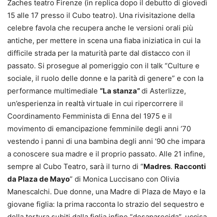
Zaches teatro Firenze (in replica dopo il debutto di giovedì
15 alle 17 presso il Cubo teatro). Una rivisitazione della
celebre favola che recupera anche le versioni orali più
antiche, per mettere in scena una fiaba iniziatica in cui la
difficile strada per la maturità parte dal distacco con il
passato. Si prosegue al pomeriggio con il talk “Culture e
sociale, il ruolo delle donne e la parità di genere” e con la
performance multimediale
“La stanza”
di Asterlizze,
un’esperienza in realtà virtuale in cui ripercorrere il
Coordinamento Femminista di Enna del 1975 e il
movimento di emancipazione femminile degli anni ’70
vestendo i panni di una bambina degli anni ’90 che impara
a conoscere sua madre e il proprio passato. Alle 21 infine,
sempre al Cubo Teatro, sarà il turno di “
Madres
.
Racconti
da Plaza de Mayo
” di Monica Luccisano con Olivia
Manescalchi. Due donne, una Madre di Plaza de Mayo e la
giovane figlia: la prima racconta lo strazio del sequestro e
della tortura subiti dalla figlia infine “desaparecida”, uccisa