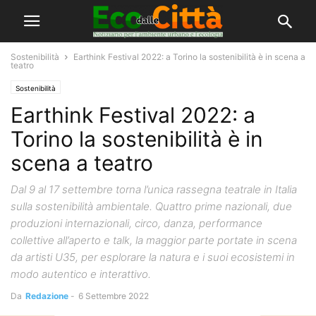
Sostenibilità
Earthink Festival 2022: a Torino la sostenibilità è in scena a
teatro
Sostenibilità
Earthink Festival 2022: a
Torino la sostenibilità è in
scena a teatro
Dal 9 al 17 settembre torna l’unica rassegna teatrale in Italia
sulla sostenibilità ambientale. Quattro prime nazionali, due
produzioni internazionali, circo, danza, performance
collettive all’aperto e talk, la maggior parte portate in scena
da artisti U35, per esplorare la natura e i suoi ecosistemi in
modo autentico e interattivo.
Da
Redazione
-
6 Settembre 2022