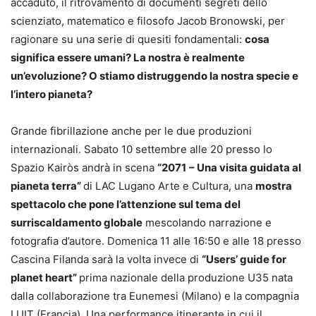
accaduto, il ritrovamento di documenti segreti dello
scienziato, matematico e filosofo Jacob Bronowski, per
ragionare su una serie di quesiti fondamentali:
cosa
significa essere umani? La nostra è realmente
un’evoluzione? O stiamo distruggendo la nostra specie e
l’intero pianeta?
Grande fibrillazione anche per le due produzioni
internazionali. Sabato 10 settembre alle 20 presso lo
Spazio Kairòs andrà in scena
“2071
– Una visita guidata al
pianeta terra”
di LAC Lugano Arte e Cultura, una
mostra
spettacolo che pone l’attenzione sul tema del
surriscaldamento globale
mescolando narrazione e
fotografia d’autore. Domenica 11 alle 16:50 e alle 18 presso
Cascina Filanda sarà la volta invece di
“Users’ guide for
planet heart”
prima nazionale della produzione U35 nata
dalla collaborazione tra Eunemesi (Milano) e la compagnia
LUIT (Francia). Una performance itinerante in cui il