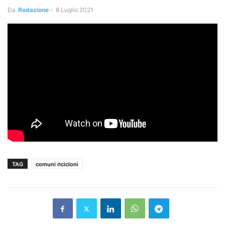
Da
Redazione
-
8 Luglio 2021
TAG
comuni ricicloni