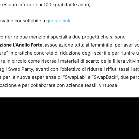
esiduo inferiore ai 100 kg/abitante anno).
iati è consultabile a
questo link.
onferire due menzioni speciali a due progetti che si sono
ione L’Anello Forte,
associazione tutta al femminile, per aver sc
e” in pratiche concrete di riduzione degli scarti e per riunire 
e in circolo come risorsa i materiali di scarto della filiera vitivin
li Swap Party, eventi con l’obiettivo di ridurre i rifiuti tessili a
ri e per le nuove esperienze di “SwapLab” e “SwapBack”, due per
cazione e per collaborare con aziende tessili virtuose.