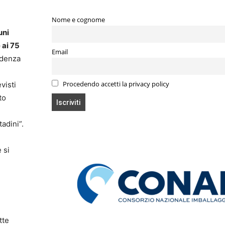
Nome e cognome
uni
 ai 75
Email
ndenza
Procedendo accetti la privacy policy
visti
to
tadini”.
 si
tte