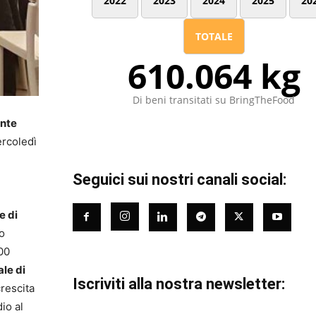
2022
2023
2024
2025
20
TOTALE
610.064 kg
Di beni transitati su BringTheFood
ente
ercoledì
Seguici sui nostri canali social:
e di
o
000
le di
Iscriviti alla nostra newsletter:
crescita
io al