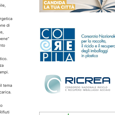
le,
rgetica
one di
te,
 bene”
nto
tico.
nza
ampi.
il tema
scarica.
to
ifiuti