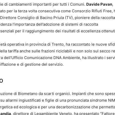
ie di cambiamenti importanti per tutti i Comuni.
Davide Pavan
,
ato per la terza volta consecutiva come Consorzio Rifiuti Free, 
 Direttore Consiglio di Bacino Priula (TV), pioniere della raccolt
idenza l’importanza dell’adozione di sistemi di raccolta
senziali per il raggiungimento dei risultati di eccellenza ottenuti
età operativa in provincia di Trento, ha raccontato le nuove sfid
 della tariffa anche sulle frazioni riciclabili e non solo sul secco 
a dell’Ufficio Comunicazione DNA Ambiente, ha illustrato i servi
ariffazione e di gestione del servizio.
o
oduzione di Biometano da scarti organici. Impianti che sono spes
u allarmi ingiustificati e figlie di una pronunciata sindrome NI
nergetica ed ecologica e per una decarbonizzazione che permett
candia
, direttore di Legambiente Veneto, ha presentato “Fattore