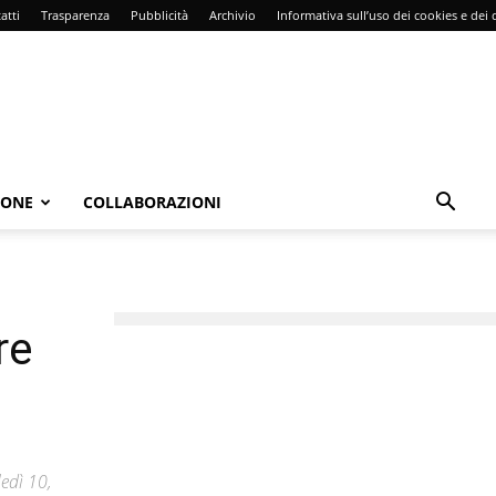
atti
Trasparenza
Pubblicità
Archivio
Informativa sull’uso dei cookies e dei d
IONE
COLLABORAZIONI
re
ledì 10,