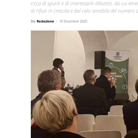
ricca di spunti e di interessanti dibattiti, da cui 
di rifiuti in crescita e dal calo sensibile del numero 
Da
Redazione
-
10 Dicembre 2025