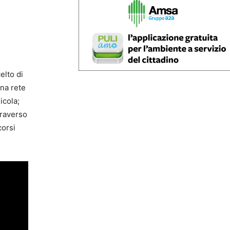
elto di
una rete
icola;
ttraverso
corsi