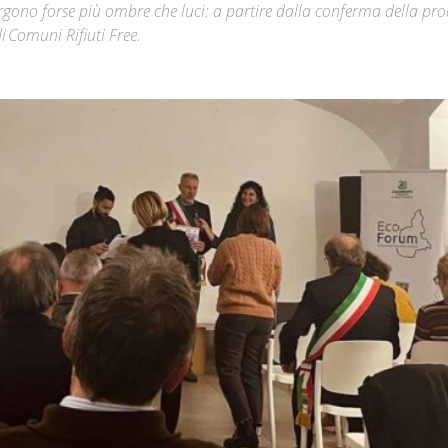
emergono forse più ombre che luci: a partire dalla conferma della pr
di Comuni Rifiuti Free.
Città