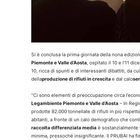
Si è conclusa la prima giornata della nona edizio
Piemonte e Valle d’Aosta
, ospitato il 10 e l’11 d
10, ricca di spunti e di interessanti dibattiti, da
della
produzione di rifiuti in crescita
e dal calo
sen
“Ci sono elementi di preoccupazione circa l’econ
Legambiente Piemonte e Valle d’Aosta
– In Regi
prodotte 82.000 tonnellate di rifiuti in più rispe
abitanti, a fronte di un calo demografico che con
raccolta differenziata media
è sostanzialmente st
minima, pressoché insignificante. Il PRUBAI ha fis