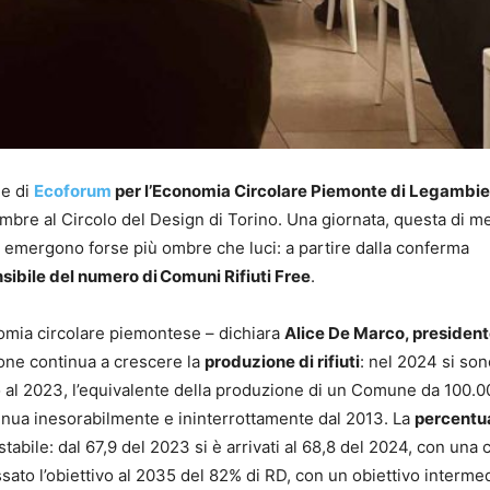
ne di
Ecoforum
per l’Economia Circolare Piemonte di Legambi
icembre al Circolo del Design di Torino. Una giornata, questa di m
 cui emergono forse più ombre che luci: a partire dalla conferma
sibile del numero di Comuni Rifiuti Free
.
omia circolare piemontese – dichiara
Alice De Marco, president
one continua a crescere la
produzione di rifiuti
: nel 2024 si son
tto al 2023, l’equivalente della produzione di un Comune da 100.
tinua inesorabilmente e ininterrottamente dal 2013. La
percentua
abile: dal 67,9 del 2023 si è arrivati al 68,8 del 2024, con una 
sato l’obiettivo al 2035 del 82% di RD, con un obiettivo intermed