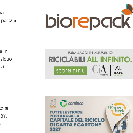
ha
a porta a
.
e in
residuo
zi
so al
MBY.
a