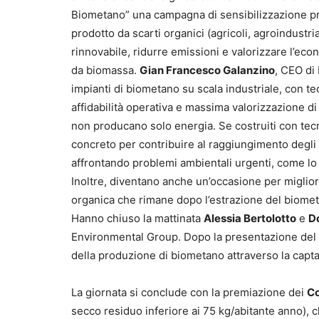
Biometano” una campagna di sensibilizzazione p
prodotto da scarti organici (agricoli, agroindustr
rinnovabile, ridurre emissioni e valorizzare l’ec
da biomassa.
Gian Francesco Galanzino
, CEO di
impianti di biometano su scala industriale, con t
affidabilità operativa e massima valorizzazione di 
non producano solo energia. Se costruiti con tecn
concreto per contribuire al raggiungimento degli 
affrontando problemi ambientali urgenti, come lo s
Inoltre, diventano anche un’occasione per migliorar
organica che rimane dopo l’estrazione del biometa
Hanno chiuso la mattinata
Alessia Bertolotto
e
D
Environmental Group. Dopo la presentazione del li
della produzione di biometano attraverso la capta
La giornata si conclude con la premiazione dei
Co
secco residuo inferiore ai 75 kg/abitante anno), c