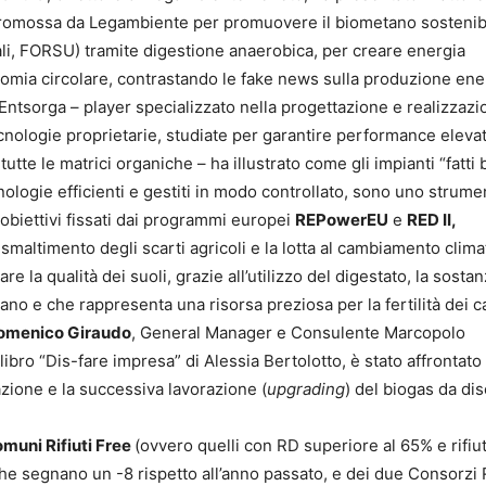
romossa da Legambiente per promuovere il biometano sostenibi
iali, FORSU) tramite digestione anaerobica, per creare energia
onomia circolare, contrastando le fake news sulla produzione ene
 Entsorga – player specializzato nella progettazione e realizzazi
ecnologie proprietarie, studiate per garantire performance eleva
tutte le matrici organiche – ha illustrato come gli impianti “fatti
ologie efficienti e gestiti in modo controllato, sono uno strume
obiettivi fissati dai programmi europei
REPowerEU
e
RED II,
maltimento degli scarti agricoli e la lotta al cambiamento clima
e la qualità dei suoli, grazie all’utilizzo del digestato, la sosta
no e che rappresenta una risorsa preziosa per la fertilità dei c
omenico Giraudo
, General Manager e Consulente Marcopolo
bro “Dis-fare impresa” di Alessia Bertolotto, è stato affrontato 
zione e la successiva lavorazione (
upgrading
) del biogas da di
muni Rifiuti Free
(ovvero quelli con RD superiore al 65% e rifiu
he segnano un -8 rispetto all’anno passato, e dei due Consorzi R