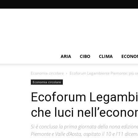
ARIA
CIBO
CLIMA
ECONOM
Economia circolare
Ecoforum Legambiente Piemonte: più omb
Economia circolare
Ecoforum Legambi
che luci nell’econo
Si è conclusa la prima giornata della nona edizio
Piemonte e Valle d’Aosta, ospitato il 10 e l'11 dice