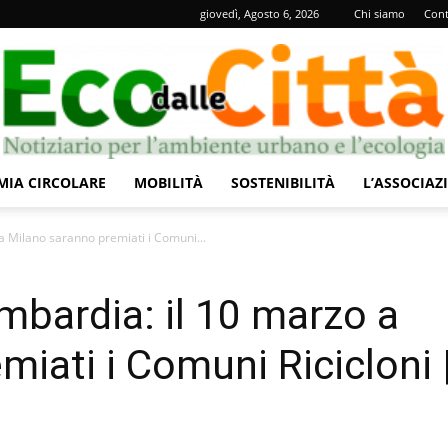
giovedì, Agosto 6, 2026
Chi siamo
Cont
IA CIRCOLARE
MOBILITÀ
SOSTENIBILITÀ
L’ASSOCIAZ
Eco
 a Milano saranno premiati i Comuni...
mbardia: il 10 marzo a
iati i Comuni Ricicloni 
dalle