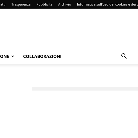
atti
Trasparenza
Pubblicità
Archivio
Informativa sull’uso dei cookies e dei d
IONE
COLLABORAZIONI
|