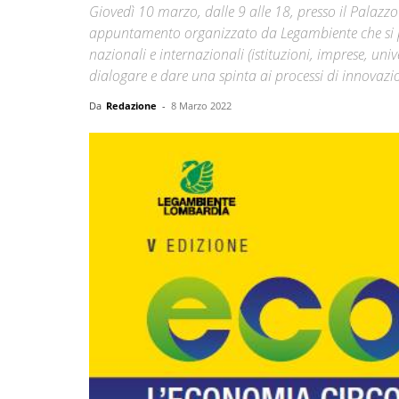
Giovedì 10 marzo, dalle 9 alle 18, presso il Palaz
appuntamento organizzato da Legambiente che si pre
nazionali e internazionali (istituzioni, imprese, unive
dialogare e dare una spinta ai processi di innovazio
Da
Redazione
-
8 Marzo 2022