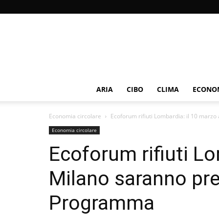
ARIA
CIBO
CLIMA
ECONOM
Economia circolare
Ecoforum rifiuti Lombardia: il 10 marzo
Economia circolare
Ecoforum rifiuti Lo
Milano saranno prem
Programma