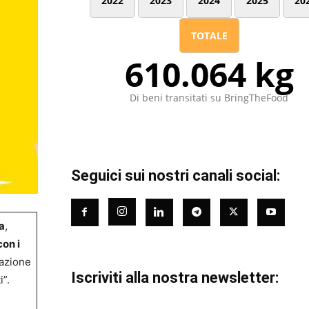
2022
2023
2024
2025
20
TOTALE
610.064 kg
Di beni transitati su BringTheFood
Seguici sui nostri canali social:
a
,
on i
lazione
Iscriviti alla nostra newsletter:
”.