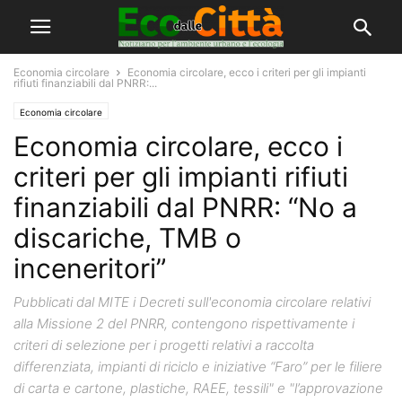
Economia circolare
Economia circolare, ecco i criteri per gli impianti
rifiuti finanziabili dal PNRR:...
Economia circolare
Economia circolare, ecco i
criteri per gli impianti rifiuti
finanziabili dal PNRR: “No a
discariche, TMB o
inceneritori”
Pubblicati dal MITE i Decreti sull'economia circolare relativi
alla Missione 2 del PNRR, contengono rispettivamente i
criteri di selezione per i progetti relativi a raccolta
differenziata, impianti di riciclo e iniziative “Faro” per le filiere
di carta e cartone, plastiche, RAEE, tessili" e "l’approvazione