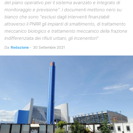
del piano operativo per il sistema avanzato e integrato di
monitoraggio e previsione". I documenti mettono nero su
bianco che sono "esclusi dagli interventi finanziabili
attraverso il PNRR gli impianti di smaltimento, di trattamento
meccanico biologico e trattamento meccanico della frazione
indifferenziata dei rifiuti urbani, gli inceneritori"
Da
Redazione
-
30 Settembre 2021