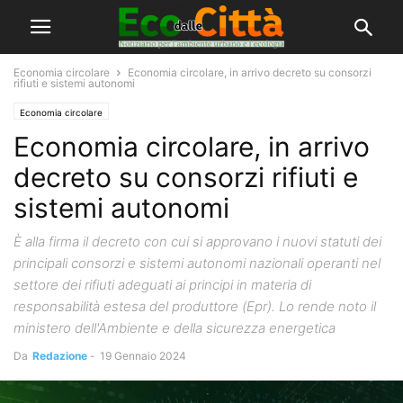
Economia circolare
Economia circolare, in arrivo decreto su consorzi
rifiuti e sistemi autonomi
Economia circolare
Economia circolare, in arrivo
decreto su consorzi rifiuti e
sistemi autonomi
È alla firma il decreto con cui si approvano i nuovi statuti dei
principali consorzi e sistemi autonomi nazionali operanti nel
settore dei rifiuti adeguati ai principi in materia di
responsabilità estesa del produttore (Epr). Lo rende noto il
ministero dell'Ambiente e della sicurezza energetica
Da
Redazione
-
19 Gennaio 2024