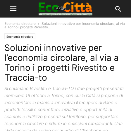
Economia circolare
Soluzioni innovative per l’economia circolare, al via
a Torino i progetti Rivestito...
Economia circolare
Soluzioni innovative per
l’economia circolare, al via a
Torino i progetti Rivestito e
Traccia-to
Si chiamano Rivestito e Traccia-TO i due progetti presentati
mercoledì 16 ottobre a Torino, con cui la Città si propone di
incrementare in maniera innovativa il recupero di Raee e
prodotti tessili e connettere iniziative e opportunità di
scambio e riutilizzo presenti sul territorio, per supportare
l’economia circolare e ridurre le emissioni climalteranti. Una
sfida raccolta da Torino nel quadro di Climaborough,