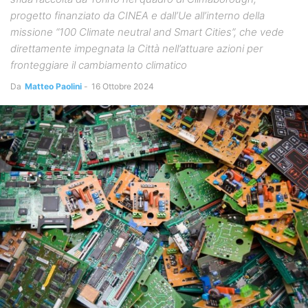
progetto finanziato da CINEA e dall’Ue all’interno della
missione “100 Climate neutral and Smart Cities”, che vede
direttamente impegnata la Città nell’attuare azioni per
fronteggiare il cambiamento climatico
Da
Matteo Paolini
-
16 Ottobre 2024