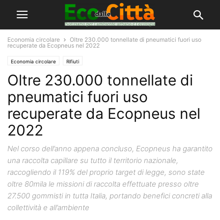
Economia circolare
Oltre 230.000 tonnellate di pneumatici fuori uso
recuperate da Ecopneus nel 2022
Economia circolare
Rifiuti
Oltre 230.000 tonnellate di
pneumatici fuori uso
recuperate da Ecopneus nel
2022
Nel corso dell’anno appena concluso, Ecopneus ha garantito
una raccolta capillare su tutto il territorio nazionale,
raccogliendo il 119% del proprio target di legge, sono state
oltre 80mila le missioni di raccolta effettuate presso oltre
27.500 gommisti in tutta Italia, portando benefici concreti alla
collettività e all’ambiente