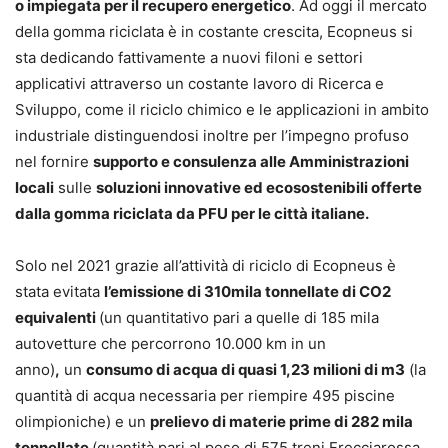
o impiegata per il recupero energetico
. Ad oggi il mercato
della gomma riciclata è in costante crescita, Ecopneus si
sta dedicando fattivamente a nuovi filoni e settori
applicativi attraverso un costante lavoro di Ricerca e
Sviluppo, come il riciclo chimico e le applicazioni in ambito
industriale distinguendosi inoltre per l’impegno profuso
nel fornire
supporto e consulenza alle Amministrazioni
locali
sulle
soluzioni innovative ed ecosostenibili offerte
dalla gomma riciclata da PFU per le città italiane.
Solo nel 2021 grazie all’attività di riciclo di Ecopneus è
stata evitata
l’emissione di 310mila tonnellate di CO2
equivalenti
(un quantitativo pari a quelle di 185 mila
autovetture che percorrono 10.000 km in un
anno)
,
un
consumo di acqua di quasi 1,23 milioni di m3
(la
quantità di acqua necessaria per riempire 495 piscine
olimpioniche) e un
prelievo di materie prime di 282 mila
tonnellate
(quantità pari al peso di 575 treni Frecciarossa