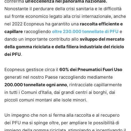
conferma
un’eccellenza nel panorama nazionale.
Nonostante il perdurare della crisi sanitaria e le difficoltà
sul fronte economico legato alla crisi internazionale, anche
nel 2022 Ecopneus ha garantito una
raccolta efficiente e
capillare
raccogliendo
oltre 230.000 tonnellate di PFU
e
dando un importante contributo allo
sviluppo del mercato
della gomma riciclata e della filiera industriale del riciclo
dei PFU
.
Ecopneus gestisce circa il
60% dei Pneumatici Fuori Uso
generati nel nostro Paese raccogliendo mediamente
200.000 tonnellate ogni anno
, rintracciate capillarmente
in tutti i Comuni d’Italia, dai grandi centri ai borghi, dai
piccoli comuni montani alle isole minori.
Un impegno che non si ferma alla raccolta e al recupero
dei PFU ma si spinge oltre, per ampliare le possibilità di
impiego della gomma riciclata, stimolando e incentivando il