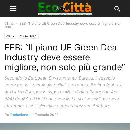
Clima
EEB: “Il piano UE Green Deal Industry deve essere migliore, non
solo...
Clima
Sostenibilità
EEB: “Il piano UE Green Deal
Industry deve essere
migliore, non solo più grande”
Secondo lo European Environmental Bureau, il sussidio
verde per le "tecnologie pulite" presentato il primo febbraio
dall'Union Europea in risposta alla Inflation Reduction Act
(IRA) degli Stati Uniti non deve limitarsi ai sussidi ma deve
affrontare la crisi climatica e decarbonizzare il settore
Da
Redazione
-
1 Febbraio 2023