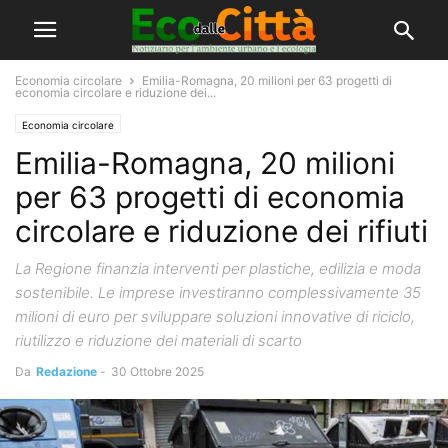
Economia circolare
Emilia-Romagna, 20 milioni per 63 progetti di
economia circolare e riduzione dei...
Economia circolare
Emilia-Romagna, 20 milioni
per 63 progetti di economia
circolare e riduzione dei rifiuti
La Regione finanzia interventi per plastiche, edilizia e moda
sostenibile. Le imprese investiranno complessivamente 35
milioni di euro per sviluppare soluzioni innovative di riciclo,
riutilizzo e riduzione dei materiali di scarto
Da
Redazione
-
30 Ottobre 2025