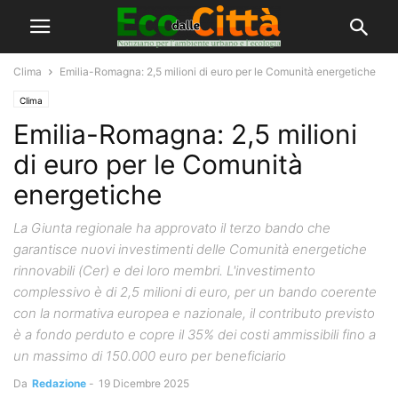
Clima
Emilia-Romagna: 2,5 milioni di euro per le Comunità energetiche
Clima
Emilia-Romagna: 2,5 milioni
di euro per le Comunità
energetiche
La Giunta regionale ha approvato il terzo bando che
garantisce nuovi investimenti delle Comunità energetiche
rinnovabili (Cer) e dei loro membri. L'investimento
complessivo è di 2,5 milioni di euro, per un bando coerente
con la normativa europea e nazionale, il contributo previsto
è a fondo perduto e copre il 35% dei costi ammissibili fino a
un massimo di 150.000 euro per beneficiario
Da
Redazione
-
19 Dicembre 2025