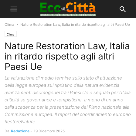
Clima
Nature Restoration Law, Italia in ritardo rispetto agli altri Paesi Ue
Clima
Nature Restoration Law, Italia
in ritardo rispetto agli altri
Paesi Ue
La valutazione di medio termine sullo stato di attuazione
della legge europea sul ripristino della natura evidenzia
avanzamenti disomogenei tra i Paesi Ue e segnala per l’Italia
criticità su governance e tempistiche, a meno di un anno
dalla scadenza per la presentazione del Piano nazionale alla
Commissione europea. Il report del coordinamento europeo
RestoreNature
Da
Redazione
-
19 Dicembre 2025