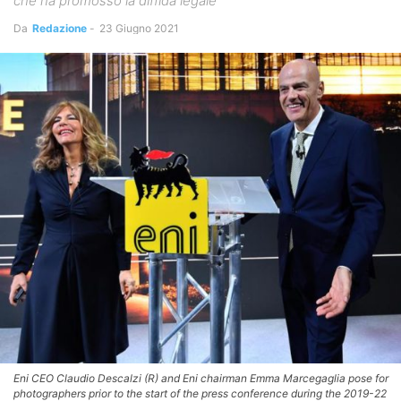
che ha promosso la diffida legale
Da
Redazione
-
23 Giugno 2021
Eni CEO Claudio Descalzi (R) and Eni chairman Emma Marcegaglia pose for
photographers prior to the start of the press conference during the 2019-22