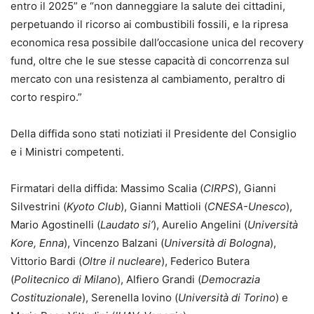
entro il 2025” e “non danneggiare la salute dei cittadini,
perpetuando il ricorso ai combustibili fossili, e la ripresa
economica resa possibile dall’occasione unica del recovery
fund, oltre che le sue stesse capacità di concorrenza sul
mercato con una resistenza al cambiamento, peraltro di
corto respiro.”
Della diffida sono stati notiziati il Presidente del Consiglio
e i Ministri competenti.
Firmatari della diffida: Massimo Scalia (
CIRPS
), Gianni
Silvestrini (
Kyoto Club
), Gianni Mattioli (
CNESA-Unesco
),
Mario Agostinelli (
Laudato si’
), Aurelio Angelini (
Università
Kore, Enna
), Vincenzo Balzani (
Università di Bologna
),
Vittorio Bardi (
Oltre il nucleare
), Federico Butera
(
Politecnico di Milano
), Alfiero Grandi (
Democrazia
Costituzionale
), Serenella Iovino (
Università di Torino
) e