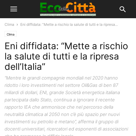
Clima
Eni diffidata: “Mette a rischio la salute di tutti e la ripresa...
Clima
Eni diffidata: “Mette a rischio
la salute di tutti e la ripresa
dell’Italia”
“Mentre le grandi compagnie mondiali nel 2020 hanno
ridotto i loro investimenti nel settore Oil&Gas di ben 87
miliardi di dollari, ENI, grande Società energetica italiana
partecipata dallo Stato, continua a ignorare il recente
rapporto IEA che ammonisce che nel percorso della
neutralità climatica al 2050 non c’è più spazio per nuovi
investimenti su petrolio e metano”, afferma il gruppo di
docenti universitari, ricercatori ed esponenti di associazioni