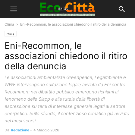
Clima
Eni-Recommon, le associazioni chiedono il ritiro della denuncia
Clima
Eni-Recommon, le
associazioni chiedono il ritiro
della denuncia
Le associazioni ambientaliste Greenpeace, Legambiente e
WWF intervengono sull’azione legale avviata da Eni contro
Recommon: nel dibattito pubblico emergono richiami al
fenomeno delle Slapp e alla tutela della libertà di
espressione su temi di interesse generale legati al settore
energetico. Sullo sfondo, il contenzioso climatico già avviato
nei mesi scorsi
Da
Redazione
-
4 Maggio 2026