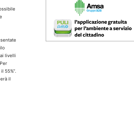
ossibile
le
esentate
ilo
i livelli
 Per
 il 55%”.
erà il