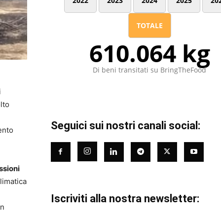
2022
2023
2024
2025
20
TOTALE
610.064 kg
Di beni transitati su BringTheFood
i
lto
Seguici sui nostri canali social:
ento
ssioni
limatica
Iscriviti alla nostra newsletter:
un