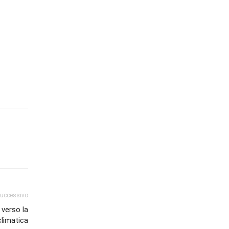
successivo
 verso la
climatica