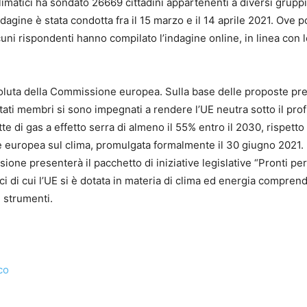
imatici ha sondato 26669 cittadini appartenenti a diversi gruppi
dagine è stata condotta fra il 15 marzo e il 14 aprile 2021. Ove p
lcuni rispondenti hanno compilato l’indagine online, in linea con 
soluta della Commissione europea. Sulla base delle proposte pr
ati membri si sono impegnati a rendere l’UE neutra sotto il prof
te di gas a effetto serra di almeno il 55% entro il 2030, rispetto a
ge europea sul clima, promulgata formalmente il 30 giugno 2021.
ssione presenterà il pacchetto di iniziative legislative “Pronti per
i di cui l’UE si è dotata in materia di clima ed energia comprend
i strumenti.
co