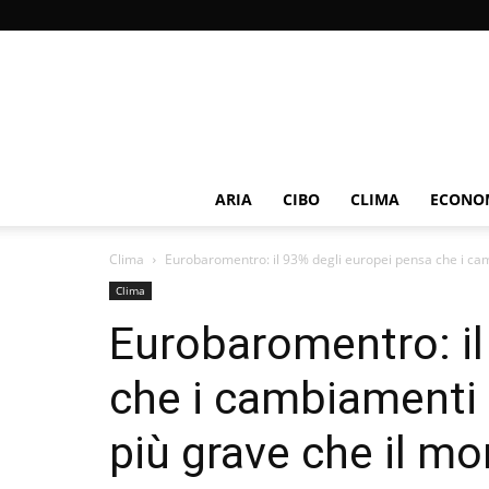
ARIA
CIBO
CLIMA
ECONOM
Clima
Eurobaromentro: il 93% degli europei pensa che i cambi
Clima
Eurobaromentro: il
che i cambiamenti 
più grave che il mo