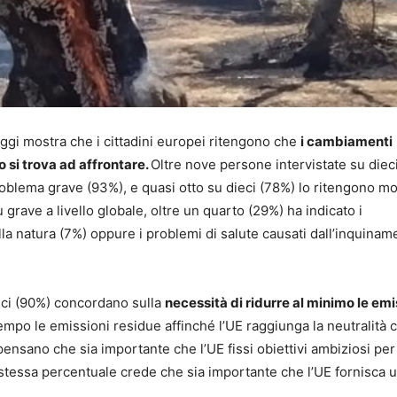
i mostra che i cittadini europei ritengono che
i cambiamenti
o si trova ad affrontare.
Oltre nove persone intervistate su diec
oblema grave (93%), e quasi otto su dieci (78%) lo ritengono mo
grave a livello globale, oltre un quarto (29%) ha indicato i
lla natura (7%) oppure i problemi di salute causati dall’inquinam
ieci (90%) concordano sulla
necessità di ridurre al minimo le emi
empo le emissioni residue affinché l’UE raggiunga la neutralità c
pensano che sia importante che l’UE fissi obiettivi ambiziosi per
 stessa percentuale crede che sia importante che l’UE fornisca 