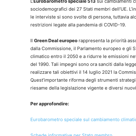
L’
Eurobarometro speciale 513
sui cambiamenti cl
sociodemografici dei 27 Stati membri dell’UE. L’in
le interviste si sono svolte di persona, tuttavia a
restrizioni legate alla pandemia di COVID-19.
Il
Green Deal europeo
rappresenta la priorità as
dalla Commissione, il Parlamento europeo e gli St
climatico entro il 2050 e a ridurre le emissioni net
del 1990. Tali impegni sono ora sanciti dalla leg
realizzare tali obiettivi il 14 luglio 2021 la Commi
Quest’importante riforma degli strumenti strategic
riesame della legislazione vigente e diversi nuov
Per approfondire:
Eurobarometro speciale sul cambiamento climati
Schede informative per Stato membro