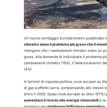
Un nuovo sondaggio Eurobarometro pubblicato ogg
climatici siano il problema più grave che il mond
ritengono che i cambiamenti climatici siano un pr
grave. Alla domanda di individuare il problema più 
cambiamenti climatici (18%), il deterioramento de
(4%).
In termini di risposta politica, nove europei su d
di gas a effetto serra, compensando allo stesso t
entro il 2050. Quasi nove europei su dieci (87%) 
aumentare il ricorso alle energie rinnovabili
e la
sostegno per
migliorare l’efficienza energetica
.