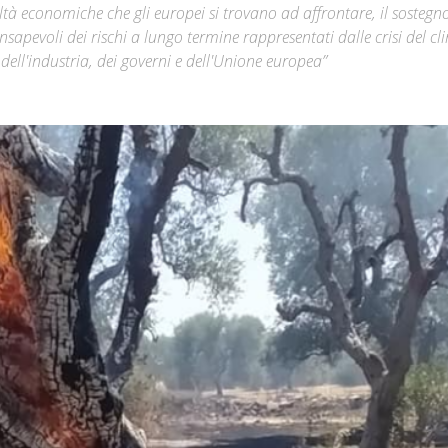
à economiche che gli europei si trovano ad affrontare, il sostegn
nsapevoli dei rischi a lungo termine rappresentati dalle crisi del cl
Città
dell'industria, dei governi e dell'Unione europea”