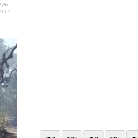
o per
ima e