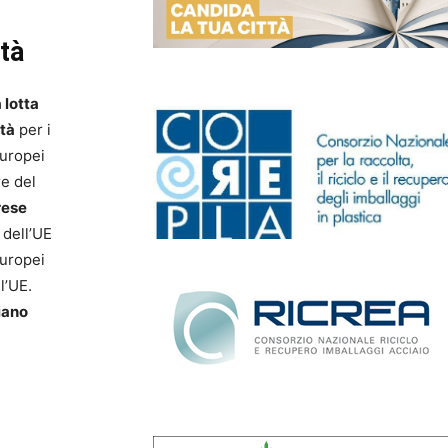
tà
a lotta
ità
per i
europei
re del
rese
 dell’UE
europei
l’UE.
iano