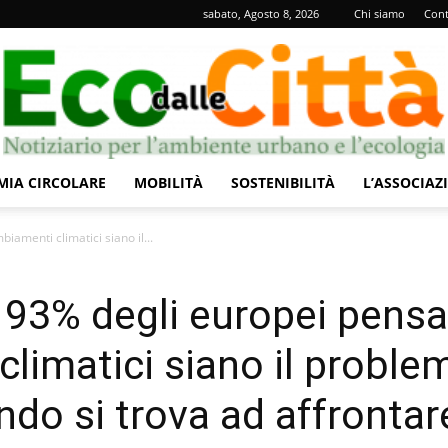
sabato, Agosto 8, 2026
Chi siamo
Cont
IA CIRCOLARE
MOBILITÀ
SOSTENIBILITÀ
L’ASSOCIAZ
Eco
amenti climatici siano il...
 93% degli europei pensa
climatici siano il proble
dalle
ndo si trova ad affrontar