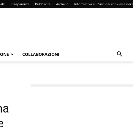
atti
Trasparenza
Pubblicità
Archivio
Informativa sull’uso dei cookies e dei d
IONE
COLLABORAZIONI
ma
e