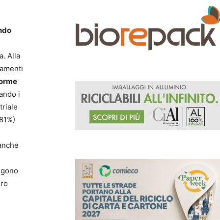
endo
. Alla
iamenti
iforme
cando i
triale
(81%)
 anche
engono
ero