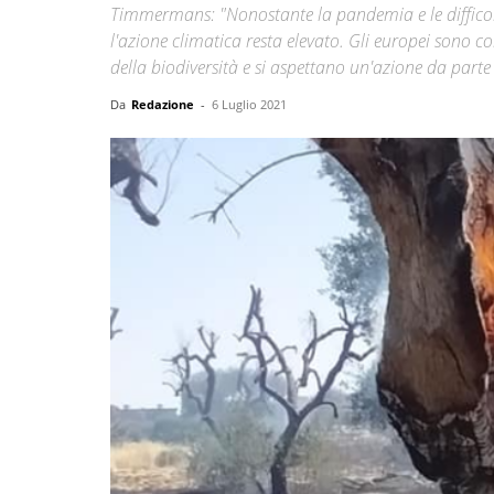
Timmermans: "Nonostante la pandemia e le difficolt
l'azione climatica resta elevato. Gli europei sono co
della biodiversità e si aspettano un'azione da parte 
Da
Redazione
-
6 Luglio 2021