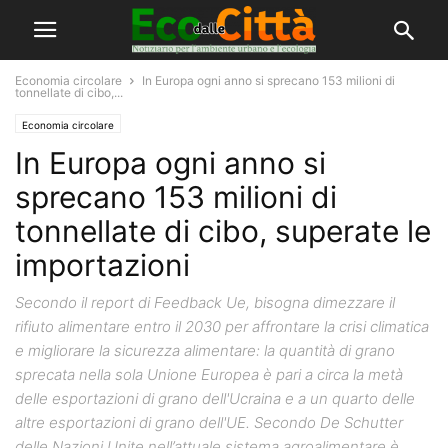
Economia circolare
In Europa ogni anno si sprecano 153 milioni di
tonnellate di cibo,...
Economia circolare
In Europa ogni anno si
sprecano 153 milioni di
tonnellate di cibo, superate le
importazioni
Secondo il report di Feedback Ue, bisogna dimezzare il
rifiuto alimentare entro il 2030 per affrontare la crisi climatica
e migliorare la sicurezza alimentare: la quantità di grano
sprecata nella sola Unione Europea è pari a circa la metà
delle esportazioni di grano dell'Ucraina e a un quarto delle
altre esportazioni di grano dell'UE. Secondo De Schutter
delle Nazioni Unite nell’attuale sistema agroalimentare è