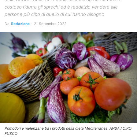
costoso ridurre gli sprechi ed è redditizio vendere alle
persone più cibo di quello di cui hanno bisogno
Da
Redazione
-
21 Settembre 2022
Pomodori e melenzane tra i prodotti della dieta Mediterranea. ANSA / CIRO
FUSCO