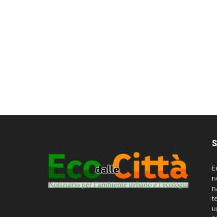
S
E
n
n
t
u