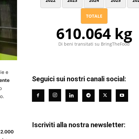
2022
2023
2024
2025
20
TOTALE
610.064 kg
Di beni transitati su BringTheFood
ie e
Seguici sui nostri canali social:
ente
o
o.
Iscriviti alla nostra newsletter:
e
2.000