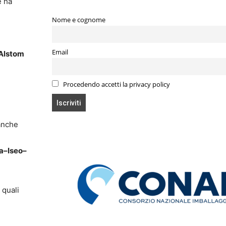
e ha
Nome e cognome
Email
 Alstom
Procedendo accetti la privacy policy
 anche
ia–Iseo–
e quali