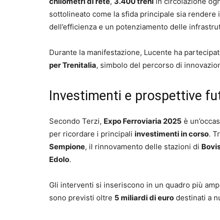
chilometri di rete
,
3.400 treni
in circolazione ogn
sottolineato come la sfida principale sia rendere
dell’efficienza e un potenziamento delle infrastru
Durante la manifestazione, Lucente ha partecipa
per Trenitalia
, simbolo del percorso di innovazion
Investimenti e prospettive fu
Secondo Terzi,
Expo Ferroviaria 2025
è un’occas
per ricordare i principali
investimenti in corso
. T
Sempione
, il rinnovamento delle stazioni di
Bovi
Edolo
.
Gli interventi si inseriscono in un quadro più am
sono previsti oltre
5 miliardi di euro
destinati a nu