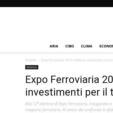
ARIA
CIBO
CLIMA
ECONOM
Mobilità
Expo Ferroviaria 2025 a Milano: innovazione e invest
Mobilità
Expo Ferroviaria 2
investimenti per il
Alla 12ª edizione di Expo Ferroviaria, inaugurata a 
trasporto ferroviario. Al centro del confronto le sfi