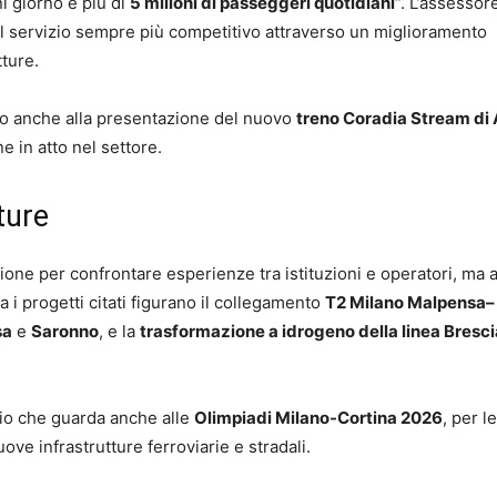
i giorno e più di
5 milioni di passeggeri quotidiani
“. L’assessor
 il servizio sempre più competitivo attraverso un miglioramento
tture.
to anche alla presentazione del nuovo
treno Coradia Stream di
e in atto nel settore.
ture
ione per confrontare esperienze tra istituzioni e operatori, ma
ra i progetti citati figurano il collegamento
T2 Milano Malpensa–
sa
e
Saronno
, e la
trasformazione a idrogeno della linea Bresc
pio che guarda anche alle
Olimpiadi Milano-Cortina 2026
, per l
ove infrastrutture ferroviarie e stradali.