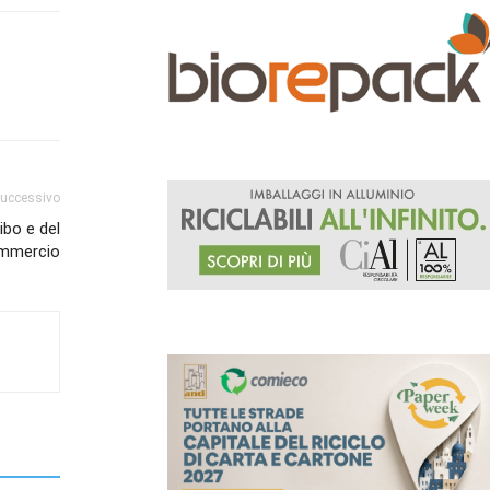
successivo
cibo e del
mmercio