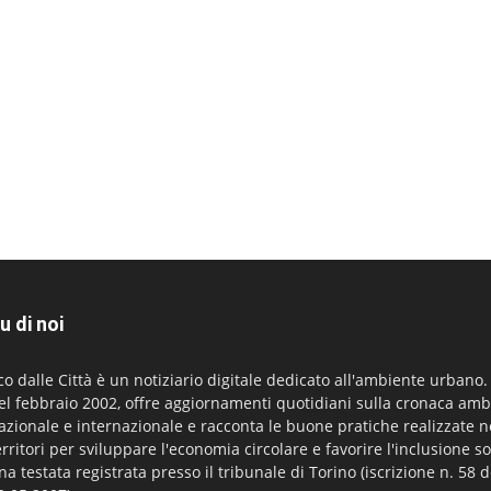
u di noi
co dalle Città è un notiziario digitale dedicato all'ambiente urbano
el febbraio 2002, offre aggiornamenti quotidiani sulla cronaca amb
azionale e internazionale e racconta le buone pratiche realizzate n
erritori per sviluppare l'economia circolare e favorire l'inclusione so
na testata registrata presso il tribunale di Torino (iscrizione n. 58 d