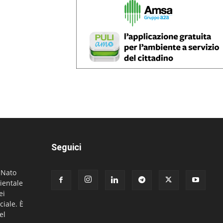
Seguici
. Nato
ientale
ei
ciale. È
el