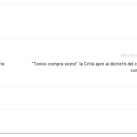
Articolo 
ete
​”Torino compra vicino”: la Città apre ai distretti del 
co