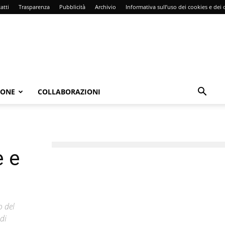
atti
Trasparenza
Pubblicità
Archivio
Informativa sull’uso dei cookies e dei d
IONE
COLLABORAZIONI
e e
o del
ndi