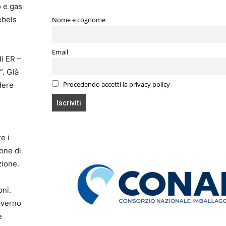
o e gas
ebels
Nome e cognome
Email
di ER –
”. Già
Procedendo accetti la privacy policy
ndere
e i
bone di
zione.
oni.
overno
e