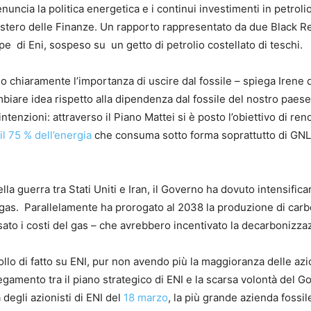
nuncia la politica energetica e i continui investimenti in petroli
nistero delle Finanze. Un rapporto rappresentato da due Black R
e di Eni, sospeso su un getto di petrolio costellato di teschi.
no chiaramente l’importanza di uscire dal fossile – spiega Irene 
iare idea rispetto alla dipendenza dal fossile del nostro paese
intenzioni: attraverso il Piano Mattei si è posto l’obiettivo di re
il 75 % dell’energia
che consuma sotto forma soprattutto di GNL
la guerra tra Stati Uniti e Iran, il Governo ha dovuto intensificar
o e gas. Parallelamente ha prorogato al 2038 la produzione di car
sato i costi del gas – che avrebbero incentivato la decarbonizza
ollo di fatto su ENI, pur non avendo più la maggioranza delle azi
gamento tra il piano strategico di ENI e la scarsa volontà del G
 degli azionisti di ENI del
18 marzo
, la più grande azienda fossil