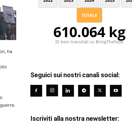
2022
2023
2024
2025
20
TOTALE
610.064 kg
Di beni transitati su BringTheFood
on, ha
olio
Seguici sui nostri canali social:
no
 guerre.
Iscriviti alla nostra newsletter: