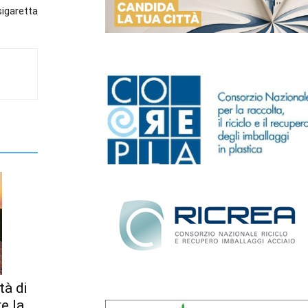
sigaretta
tà di
re la