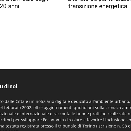
 20 anni
transizione energetica
u di noi
co dalle Città è un notiziario digitale dedicato all'ambiente urbano
el febbraio 2002, offre aggiornamenti quotidiani sulla cronaca amb
azionale e internazionale e racconta le buone pratiche realizzate n
erritori per sviluppare l'economia circolare e favorire l'inclusione so
na testata registrata presso il tribunale di Torino (iscrizione n. 58 d