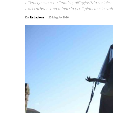
all’emergenza eco-climatica, all’ingiustizia sociale e
e del carbone: una minaccia per il pianeta e la stabi
Da
Redazione
-
25 Maggio 2026