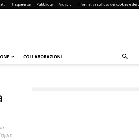
atti
Trasparenza
Pubblicità
Archivio
Informativa sull’uso dei cookies e dei d
IONE
COLLABORAZIONI
a
la
 legate