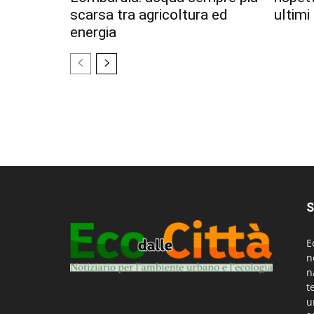
scarsa tra agricoltura ed
ultimi
energia
S
E
n
n
t
u