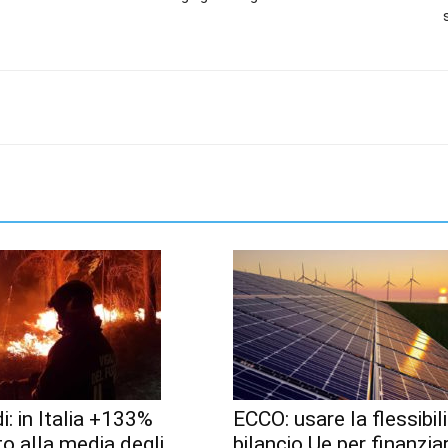
i: in Italia +133%
ECCO: usare la flessibili
to alla media degli
bilancio Ue per finanzia