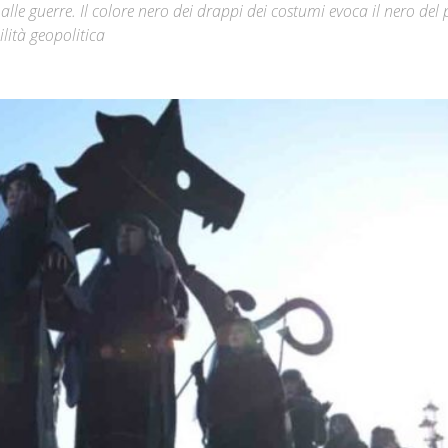
 alle guerre. Il colore nero dei drappi dei costumi evoca il nero del 
lità geopolitica
Città