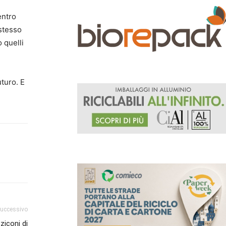
entro
 stesso
o quelli
uturo. E
successivo
ziconi di