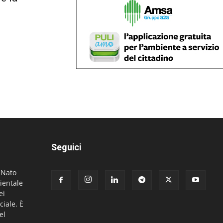
Seguici
. Nato
ientale
ei
ciale. È
el