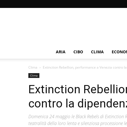
ARIA
CIBO
CLIMA
ECONOM
Clima
Extinction Rebellion, performance a Venezia contro l
Clima
Extinction Rebelli
contro la dipenden
Domenica 24 maggio le Black Rebels di Extinction R
teatralità della loro lenta e silenziosa processione le