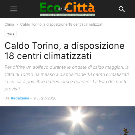
Clima
Caldo Torino, a disposizione 18 centri climatizzati
Clima
Caldo Torino, a disposizione
18 centri climatizzati
Per offrire un sollievo durante le ondate di caldo maggiori, la
Città di Torino ha messo a disposizione 18 centri climatizzati
in cui sarà possibile rinfrescarsi e ripararsi. La lista dei posti
previsti
Da
Redazione
-
9 Luglio 2026