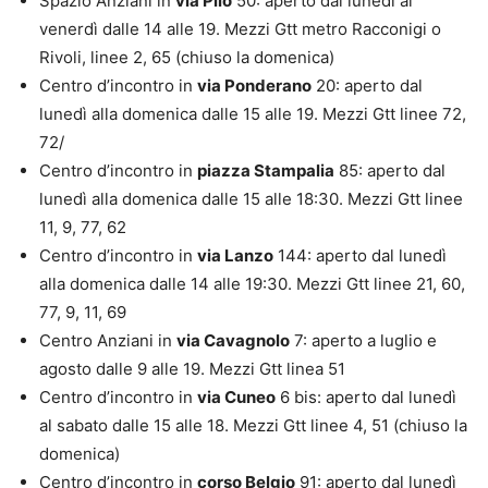
Spazio Anziani in
via Pilo
50: aperto dal lunedì al
venerdì dalle 14 alle 19. Mezzi Gtt metro Racconigi o
Rivoli, linee 2, 65 (chiuso la domenica)
Centro d’incontro in
via Ponderano
20: aperto dal
lunedì alla domenica dalle 15 alle 19. Mezzi Gtt linee 72,
72/
Centro d’incontro in
piazza Stampalia
85: aperto dal
lunedì alla domenica dalle 15 alle 18:30. Mezzi Gtt linee
11, 9, 77, 62
Centro d’incontro in
via Lanzo
144: aperto dal lunedì
alla domenica dalle 14 alle 19:30. Mezzi Gtt linee 21, 60,
77, 9, 11, 69
Centro Anziani in
via Cavagnolo
7: aperto a luglio e
agosto dalle 9 alle 19. Mezzi Gtt linea 51
Centro d’incontro in
via Cuneo
6 bis: aperto dal lunedì
al sabato dalle 15 alle 18. Mezzi Gtt linee 4, 51 (chiuso la
domenica)
Centro d’incontro in
corso Belgio
91: aperto dal lunedì