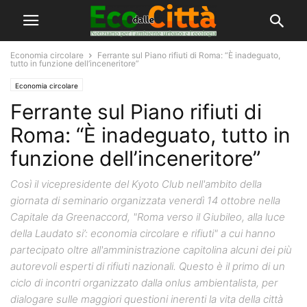
Economia circolare
Ferrante sul Piano rifiuti di Roma: “È inadeguato,
tutto in funzione dell’inceneritore”
Economia circolare
Ferrante sul Piano rifiuti di
Roma: “È inadeguato, tutto in
funzione dell’inceneritore”
Così il vicepresidente del Kyoto Club nell'ambito della
giornata di seminario organizzata venerdì 14 ottobre nella
Capitale da Greenaccord, "Roma verso il Giubileo, alla luce
della Laudato si’: economia circolare e rifiuti" a cui hanno
partecipato oltre all'amministrazione capitolina alcuni dei più
autorevoli esperti di rifiuti nazionali. Questo è il primo di un
ciclo di incontri organizzato dalla onlus ambientalista, per
dialogare sulle maggiori questioni inerenti la vita della città