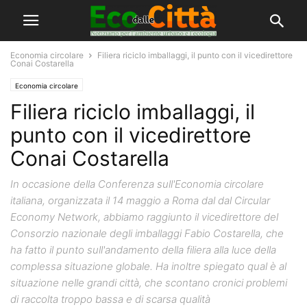
Economia circolare
Filiera riciclo imballaggi, il punto con il vicedirettore
Conai Costarella
Economia circolare
Filiera riciclo imballaggi, il
punto con il vicedirettore
Conai Costarella
In occasione della Conferenza sull'Economia circolare
italiana, organizzata il 14 maggio a Roma dal dal Circular
Economy Network, abbiamo raggiunto il vicedirettore del
Consorzio nazionale degli imballaggi Fabio Costarella, che
ha fatto il punto sull'andamento della filiera alla luce della
complessa situazione globale. Ha inoltre spiegato qual è al
situazione nelle grandi città, che scontano cronici problemi
di raccolta troppo bassa e di scarsa qualità