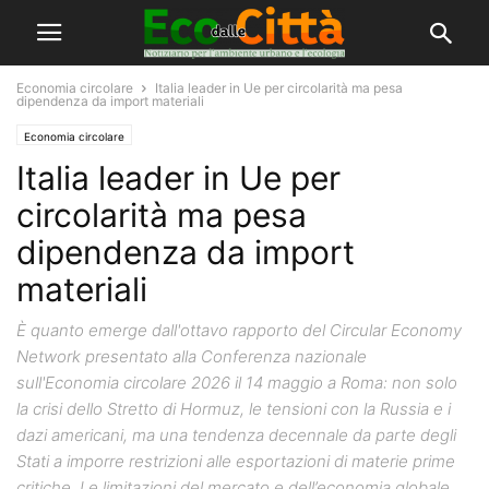
Economia circolare
Italia leader in Ue per circolarità ma pesa
dipendenza da import materiali
Economia circolare
Italia leader in Ue per
circolarità ma pesa
dipendenza da import
materiali
È quanto emerge dall'ottavo rapporto del Circular Economy
Network presentato alla Conferenza nazionale
sull'Economia circolare 2026 il 14 maggio a Roma: non solo
la crisi dello Stretto di Hormuz, le tensioni con la Russia e i
dazi americani, ma una tendenza decennale da parte degli
Stati a imporre restrizioni alle esportazioni di materie prime
critiche. Le limitazioni del mercato e dell’economia globale