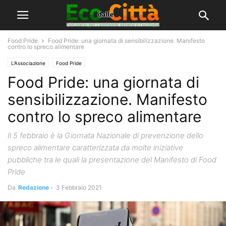
Food Pride
Food Pride: una giornata di sensibilizzazione. Manifesto
contro lo spreco alimentare
L'Associazione
Food Pride
Food Pride: una giornata di
sensibilizzazione. Manifesto
contro lo spreco alimentare
Il 5 febbraio è la Giornata Nazionale di prevenzione dello
spreco alimentare caratterizzata da molte iniziative
pubbliche tra le quali la presentazione del Manifesto di Food
Pride
Da
Redazione
-
3 Febbraio 2021