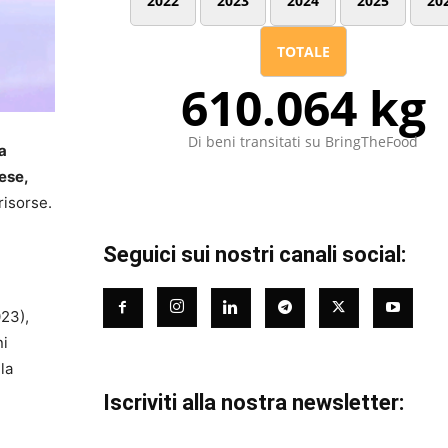
2022
2023
2024
2025
20
TOTALE
610.064 kg
Di beni transitati su BringTheFood
a
ese,
risorse.
Seguici sui nostri canali social:
23),
ni
la
Iscriviti alla nostra newsletter: