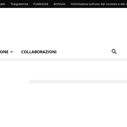
atti
Trasparenza
Pubblicità
Archivio
Informativa sull’uso dei cookies e dei d
IONE
COLLABORAZIONI