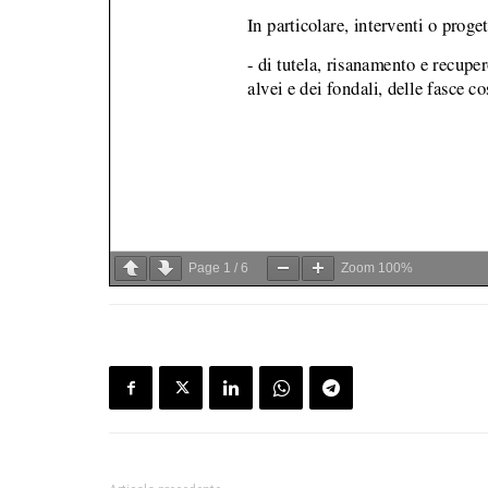
Page
1
/
6
Zoom
100%