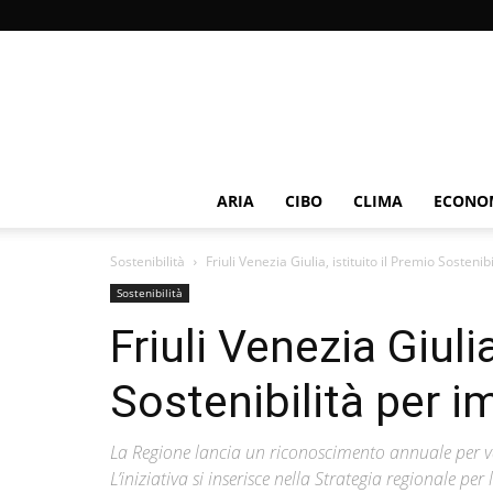
ARIA
CIBO
CLIMA
ECONOM
Sostenibilità
Friuli Venezia Giulia, istituito il Premio Sosten
Sostenibilità
Friuli Venezia Giulia
Sostenibilità per 
La Regione lancia un riconoscimento annuale per val
L’iniziativa si inserisce nella Strategia regionale pe