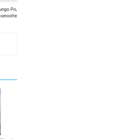
successivo
Lungo Po,
oinvolte