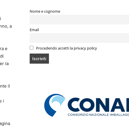
Nome e cognome
i
nno, a
Email
Procedendo accetti la privacy policy
ra e
di
er la
nte il
e i
pagina