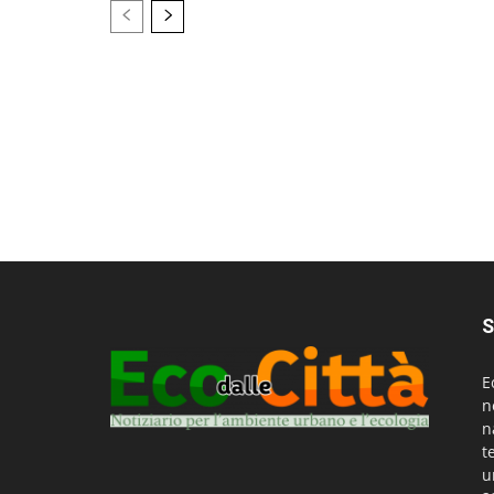
S
E
n
n
t
u