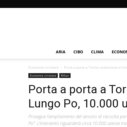
ARIA
CIBO
CLIMA
ECONOM
Economia circolare
Porta a porta a Torino: estensione in Ce
Economia circolare
Rifiuti
Porta a porta a Tor
Lungo Po, 10.000 u
Prosegue l’ampliamento del servizio di raccolta por
Po”. L’intervento riguarderà circa 10.000 utenze tra 