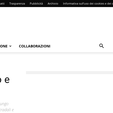
atti
Trasparenza
Pubblicità
Archivio
Informativa sull’uso dei cookies e dei d
IONE
COLLABORAZIONI
o e
Lungo
tradali e