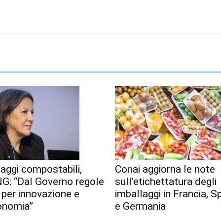
aggi compostabili,
Conai aggiorna le note
G: “Dal Governo regole
sull’etichettatura degli
 per innovazione e
imballaggi in Francia, 
onomia”
e Germania