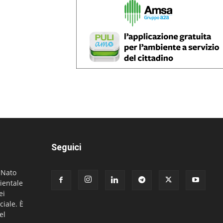
Seguici
. Nato
ientale
ei
ciale. È
el