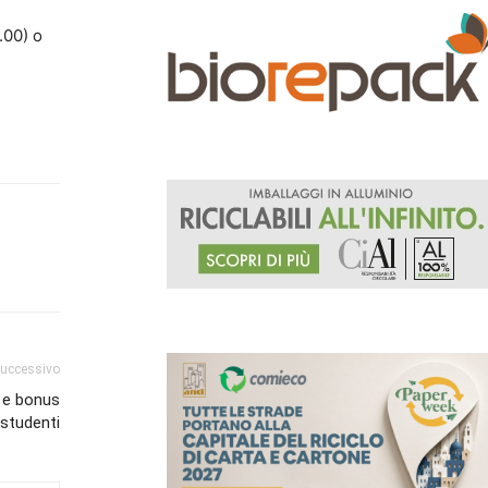
.00) o
successivo
 e bonus
studenti