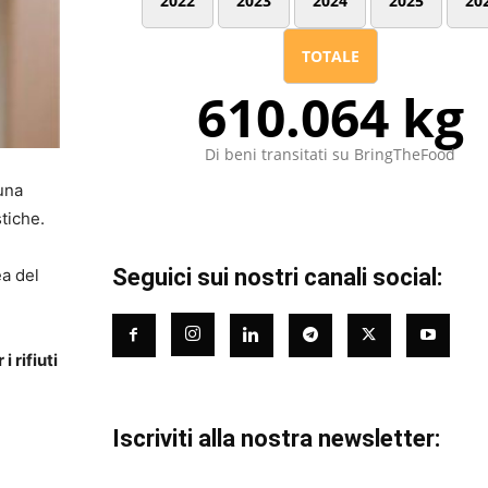
2022
2023
2024
2025
20
TOTALE
610.064 kg
Di beni transitati su BringTheFood
 una
tiche.
Seguici sui nostri canali social:
ea del
 rifiuti
Iscriviti alla nostra newsletter: