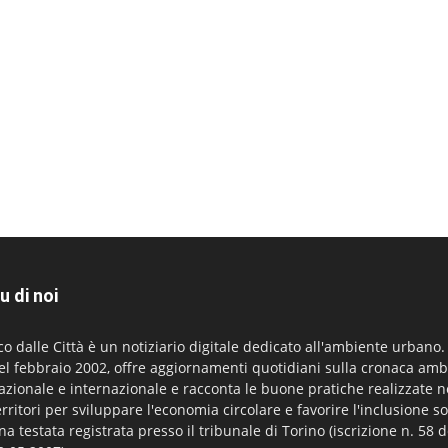
u di noi
co dalle Città è un notiziario digitale dedicato all'ambiente urbano
el febbraio 2002, offre aggiornamenti quotidiani sulla cronaca amb
azionale e internazionale e racconta le buone pratiche realizzate n
erritori per sviluppare l'economia circolare e favorire l'inclusione so
na testata registrata presso il tribunale di Torino (iscrizione n. 58 d