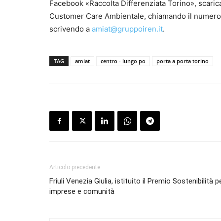
Facebook «Raccolta Differenziata Torino», scarica
Customer Care Ambientale, chiamando il numero ve
scrivendo a
amiat@gruppoiren.it
.
TAG
amiat
centro - lungo po
porta a porta torino
Articolo precedente
Friuli Venezia Giulia, istituito il Premio Sostenibilità p
imprese e comunità