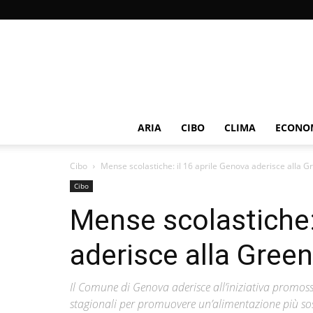
ARIA
CIBO
CLIMA
ECONOM
Cibo
Mense scolastiche: il 16 aprile Genova aderisce alla
Cibo
Mense scolastiche:
aderisce alla Gre
Il Comune di Genova aderisce all’iniziativa promoss
stagionali per promuovere un’alimentazione più sost