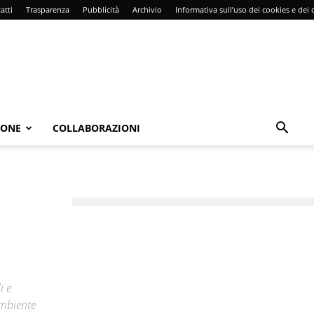
atti
Trasparenza
Pubblicità
Archivio
Informativa sull’uso dei cookies e dei d
IONE
COLLABORAZIONI
i e
ambiente