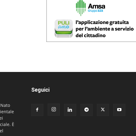
Seguici
. Nato
ientale
ei
ciale. È
el