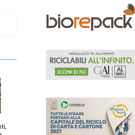
ti,
o