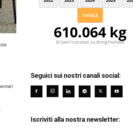
2022
2023
2024
2025
20
TOTALE
610.064 kg
Di beni transitati su BringTheFood
bile
Seguici sui nostri canali social:
mentari
i
Iscriviti alla nostra newsletter: