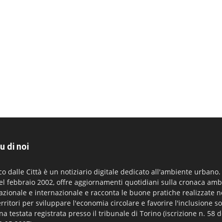
u di noi
co dalle Città è un notiziario digitale dedicato all'ambiente urbano
el febbraio 2002, offre aggiornamenti quotidiani sulla cronaca amb
azionale e internazionale e racconta le buone pratiche realizzate n
erritori per sviluppare l'economia circolare e favorire l'inclusione so
na testata registrata presso il tribunale di Torino (iscrizione n. 58 d