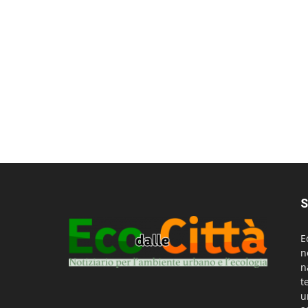
S
E
n
n
t
u