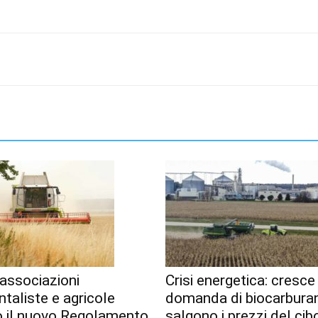
associazioni
Crisi energetica: cresce
taliste e agricole
domanda di biocarburan
o il nuovo Regolamento
salgono i prezzi del cib