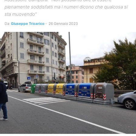
pienamente soddisfatti ma i numeri dicono che qualcosa si
sta muovendo"
Da
Giuseppe Tricarico
-
26 Gennaio 2023