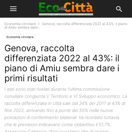
Economia circolare
Genova, raccolta differenziata 2022 al 43%: il piano
di Amiu sembra dare...
Economia circolare
Genova, raccolta
differenziata 2022 al 43%: il
piano di Amiu sembra dare i
primi risultati
I dati sono stati rivelati durante l'ultima commissione
consiliare congiunta V Territorio e VI Sviluppo economico. La
raccolta differenziata in città sale dal 34% del 2017 al 43% di
fine 2022, arrivando fino a punte del 55% nelle nuove
postazioni di conferimento bilaterali. Va ricordato tuttavia
che le previsioni indicavano come obbiettivo il 51,7%.
Assessore Campora: "Non possiamo dire di essere