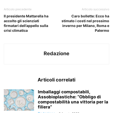
Articolo precedente
Articolo successivo
Il presidente Mattarella ha
Caro bollette: Ecco ha
accolto gli scienziati
stimato i costi nel prossimo
firmatari dell’appello sulla
inverno per Milano, Roma e
crisi climatica
Palermo
Redazione
Articoli correlati
Imballaggi compostabili,
Assobioplastiche: “Obbligo di
compostabilità una vittoria per la
filiera”