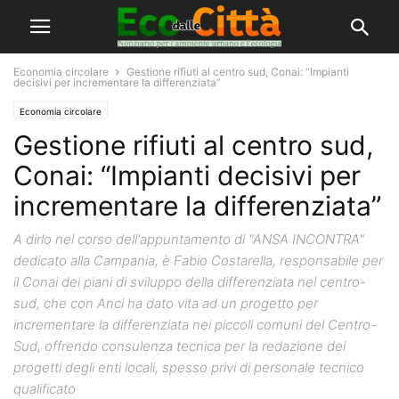
Economia circolare
Gestione rifiuti al centro sud, Conai: “Impianti
decisivi per incrementare la differenziata”
Economia circolare
Gestione rifiuti al centro sud,
Conai: “Impianti decisivi per
incrementare la differenziata”
A dirlo nel corso dell'appuntamento di "ANSA INCONTRA"
dedicato alla Campania, è Fabio Costarella, responsabile per
il Conai dei piani di sviluppo della differenziata nel centro-
sud, che con Anci ha dato vita ad un progetto per
incrementare la differenziata nei piccoli comuni del Centro-
Sud, offrendo consulenza tecnica per la redazione dei
progetti degli enti locali, spesso privi di personale tecnico
qualificato