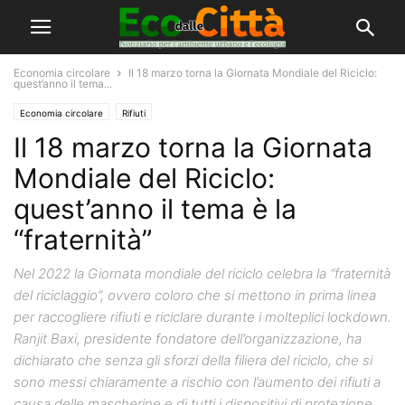
Economia circolare
Il 18 marzo torna la Giornata Mondiale del Riciclo:
quest’anno il tema...
Economia circolare
Rifiuti
Il 18 marzo torna la Giornata
Mondiale del Riciclo:
quest’anno il tema è la
“fraternità”
Nel 2022 la Giornata mondiale del riciclo celebra la “fraternità
del riciclaggio”, ovvero coloro che si mettono in prima linea
per raccogliere rifiuti e riciclare durante i molteplici lockdown.
Ranjit Baxi, presidente fondatore dell’organizzazione, ha
dichiarato che senza gli sforzi della filiera del riciclo, che si
sono messi chiaramente a rischio con l’aumento dei rifiuti a
causa delle mascherine e di tutti i dispositivi di protezione