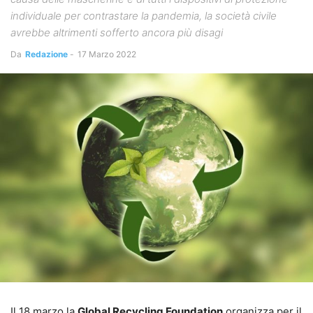
individuale per contrastare la pandemia, la società civile
avrebbe altrimenti sofferto ancora più disagi
Da
Redazione
-
17 Marzo 2022
Il 18 marzo la
Global Recycling Foundation
organizza per il