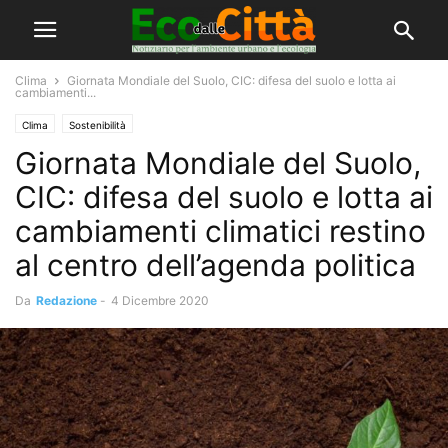
Clima
Giornata Mondiale del Suolo, CIC: difesa del suolo e lotta ai
cambiamenti...
Clima
Sostenibilità
Giornata Mondiale del Suolo,
CIC: difesa del suolo e lotta ai
cambiamenti climatici restino
al centro dell’agenda politica
Da
Redazione
-
4 Dicembre 2020