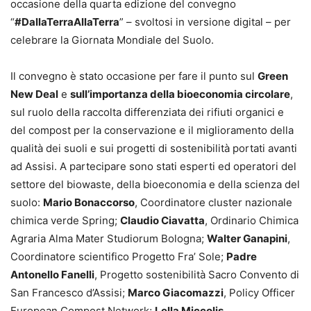
occasione della quarta edizione del convegno
“
#DallaTerraAllaTerra
” – svoltosi in versione digital – per
celebrare la Giornata Mondiale del Suolo.
Il convegno è stato occasione per fare il punto sul
Green
New Deal
e
sull’importanza della bioeconomia circolare
,
sul ruolo della raccolta differenziata dei rifiuti organici e
del compost per la conservazione e il miglioramento della
qualità dei suoli e sui progetti di sostenibilità portati avanti
ad Assisi. A partecipare sono stati esperti ed operatori del
settore del biowaste, della bioeconomia e della scienza del
suolo:
Mario Bonaccorso
, Coordinatore cluster nazionale
chimica verde Spring;
Claudio Ciavatta
, Ordinario Chimica
Agraria Alma Mater Studiorum Bologna;
Walter Ganapini
,
Coordinatore scientifico Progetto Fra’ Sole;
Padre
Antonello Fanelli
, Progetto sostenibilità Sacro Convento di
San Francesco d’Assisi;
Marco Giacomazzi
, Policy Officer
European Compost Network;
Lella Miccolis
,