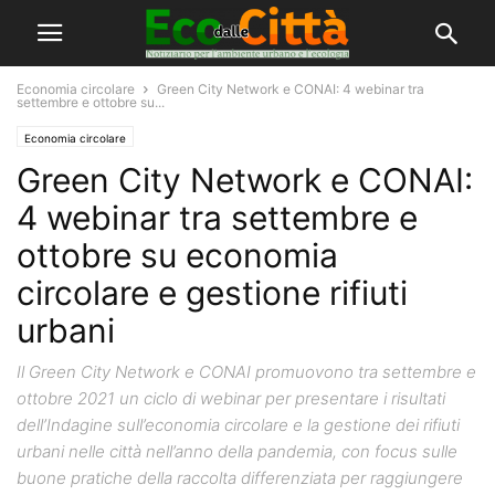
Economia circolare
Green City Network e CONAI: 4 webinar tra
settembre e ottobre su...
Economia circolare
Green City Network e CONAI:
4 webinar tra settembre e
ottobre su economia
circolare e gestione rifiuti
urbani
Il Green City Network e CONAI promuovono tra settembre e
ottobre 2021 un ciclo di webinar per presentare i risultati
dell’Indagine sull’economia circolare e la gestione dei rifiuti
urbani nelle città nell’anno della pandemia, con focus sulle
buone pratiche della raccolta differenziata per raggiungere