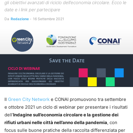
gli obiettivi avanzati di riciclo dell’economia circolare. Ecco le
date e i link per partecipare
Da
Redazione
-
16 Settembre 2021
Il
Green City Network
e CONAI promuovono tra settembre
e ottobre 2021 un ciclo di webinar per presentare i risultati
dell’
Indagine sull’economia circolare e la gestione dei
rifiuti urbani nelle città nell’anno della pandemia
, con
focus sulle buone pratiche della raccolta differenziata per