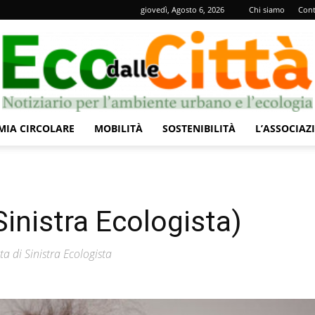
giovedì, Agosto 6, 2026
Chi siamo
Cont
IA CIRCOLARE
MOBILITÀ
SOSTENIBILITÀ
L’ASSOCIAZ
Eco
Sinistra Ecologista)
dalle
a di Sinistra Ecologista