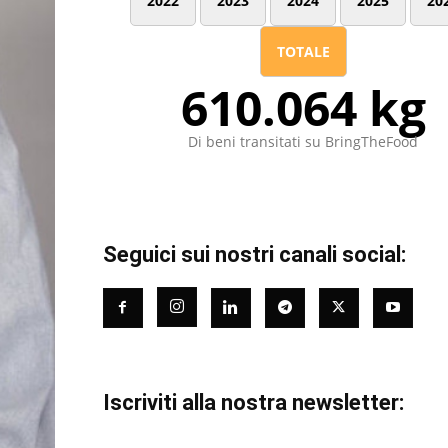
2022
2023
2024
2025
20
TOTALE
610.064 kg
Di beni transitati su BringTheFood
Seguici sui nostri canali social:
Iscriviti alla nostra newsletter: