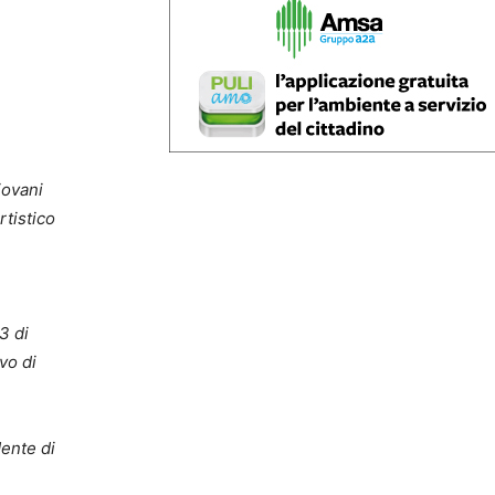
iovani
rtistico
3 di
vo di
ente di