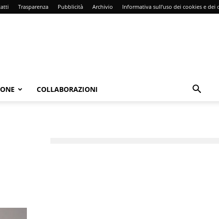
atti
Trasparenza
Pubblicità
Archivio
Informativa sull’uso dei cookies e dei d
IONE
COLLABORAZIONI