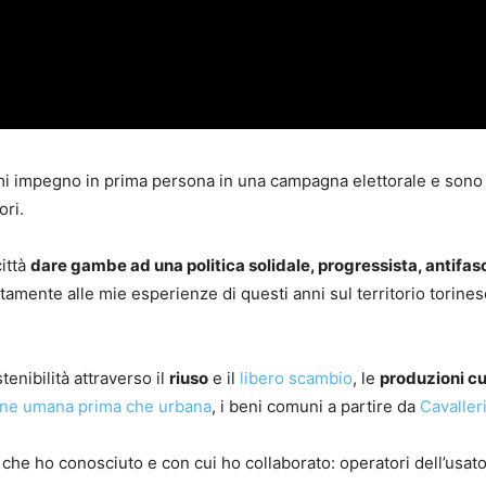
 mi impegno in prima persona in una campagna elettorale e sono 
ori.
ittà
dare gambe ad una politica solidale, progressista, antifas
ettamente alle mie esperienze di questi anni sul territorio torine
tenibilità attraverso il
riuso
e il
libero scambio
, le
produzioni cu
ione umana prima che urbana
, i beni comuni a partire da
Cavaller
che ho conosciuto e con cui ho collaborato: operatori dell’usato