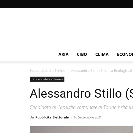
ARIA
CIBO
CLIMA
ECONOM
Ecocandidati a Torino
Alessandro Stillo (Sinistra Ecologista)
Ecocandidati a Torino
Alessandro Stillo (
Candidato al Consiglio comunale di Torino nella list
Da
Pubblicità Elettorale
-
16 Settembre 2021