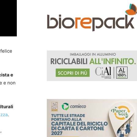
felice
cista e
se e non
lturali
izza
.
,