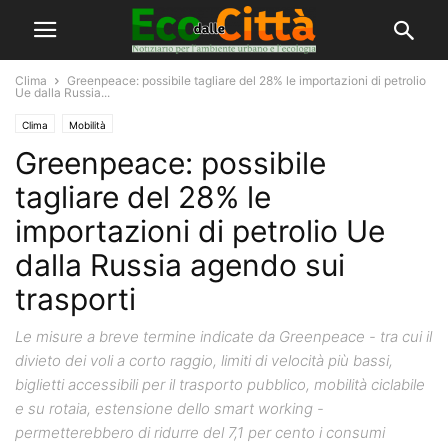
Clima
Greenpeace: possibile tagliare del 28% le importazioni di petrolio
Ue dalla Russia...
Clima
Mobilità
Greenpeace: possibile
tagliare del 28% le
importazioni di petrolio Ue
dalla Russia agendo sui
trasporti
Le misure a breve termine indicate da Greenpeace - tra cui il
divieto dei voli a corto raggio, limiti di velocità più bassi,
biglietti accessibili per il trasporto pubblico, mobilità ciclabile
e su rotaia, estensione dello smart working -
permetterebbero di ridurre del 7,1 per cento i consumi