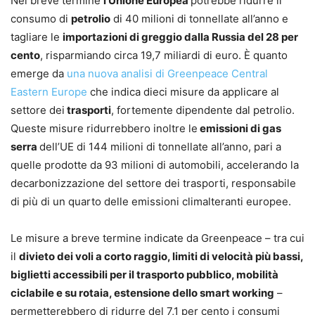
Nel breve termine
l’Unione Europea
potrebbe ridurre il
consumo di
petrolio
di 40 milioni di tonnellate all’anno e
tagliare le
importazioni di greggio dalla Russia del 28 per
cento
, risparmiando circa 19,7 miliardi di euro. È quanto
emerge da
una nuova analisi di Greenpeace Central
Eastern Europe
che indica dieci misure da applicare al
settore dei
trasporti
, fortemente dipendente dal petrolio.
Queste misure ridurrebbero inoltre le
emissioni di gas
serra
dell’UE di 144 milioni di tonnellate all’anno, pari a
quelle prodotte da 93 milioni di automobili, accelerando la
decarbonizzazione del settore dei trasporti, responsabile
di più di un quarto delle emissioni climalteranti europee.
Le misure a breve termine indicate da Greenpeace – tra cui
il
divieto dei voli a corto raggio, limiti di velocità più bassi,
biglietti accessibili per il trasporto pubblico, mobilità
ciclabile e su rotaia, estensione dello smart working
–
permetterebbero di ridurre del 7,1 per cento i consumi