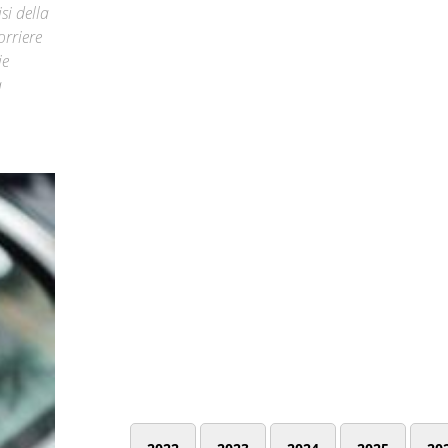
si della
orriere
ie
a