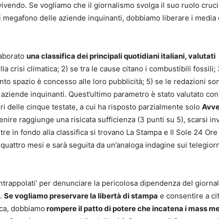
ivendo. Se vogliamo che il giornalismo svolga il suo ruolo cruci
é di megafono delle aziende inquinanti, dobbiamo liberare i media 
laborato
una classifica dei principali quotidiani italiani, valutati
la crisi climatica; 2) se tra le cause citano i combustibili fossili; 
to spazio è concesso alle loro pubblicità; 5) se le redazioni so
le aziende inquinanti. Quest’ultimo parametro è stato valutato co
ri delle cinque testate, a cui ha risposto parzialmente solo
Avve
ire raggiunge una risicata sufficienza (3 punti su 5), scarsi in
re in fondo alla classifica si trovano La Stampa e Il Sole 24 Ore
i quattro mesi e sarà seguita da un’analoga indagine sui telegiorn
 intrappolati’ per denunciare la pericolosa dipendenza del giorna
i.
Se vogliamo preservare la libertà di stampa
e consentire a ci
tica, dobbiamo
rompere il patto di potere che incatena i mass m