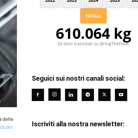
2022
2023
2024
2025
20
TOTALE
610.064 kg
Di beni transitati su BringTheFood
Seguici sui nostri canali social:
à delle
Iscriviti alla nostra newsletter:
studio