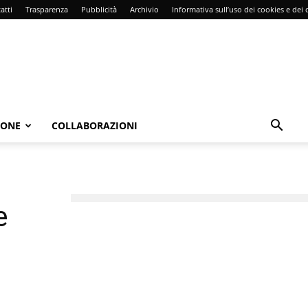
atti
Trasparenza
Pubblicità
Archivio
Informativa sull’uso dei cookies e dei d
IONE
COLLABORAZIONI
e