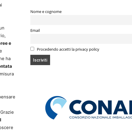
ai
Nome e cognome
 un
Email
io,
eree e
Procedendo accetti la privacy policy
ue
che ha
ontata
 misura
 pensare
i
“Grazie
l
noscere