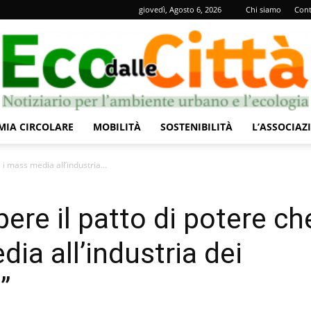
giovedì, Agosto 6, 2026
Chi siamo
Cont
IA CIRCOLARE
MOBILITÀ
SOSTENIBILITÀ
L’ASSOCIAZ
Eco
 mass media all’industria...
re il patto di potere ch
ia all’industria dei
dalle
”