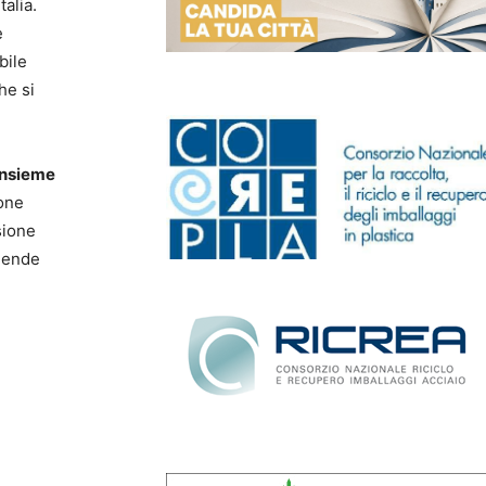
alia.
e
bile
he si
insieme
ione
sione
ziende