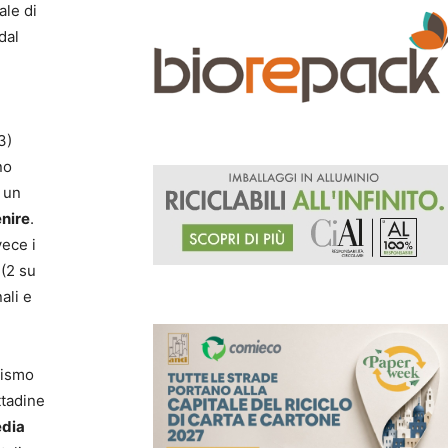
ale di
dal
3)
no
n un
nire
.
vece i
 (2 su
ali e
lismo
ttadine
edia