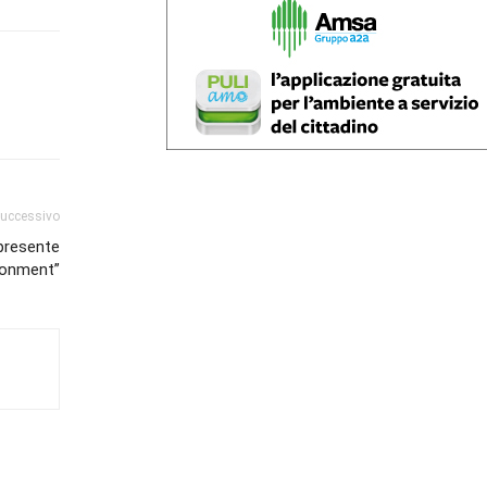
successivo
presente
ironment”