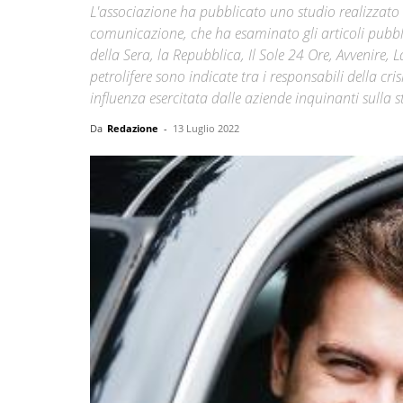
L'associazione ha pubblicato uno studio realizzato da
comunicazione, che ha esaminato gli articoli pubbli
della Sera, la Repubblica, Il Sole 24 Ore, Avvenire,
petrolifere sono indicate tra i responsabili della c
influenza esercitata dalle aziende inquinanti sulla 
Da
Redazione
-
13 Luglio 2022