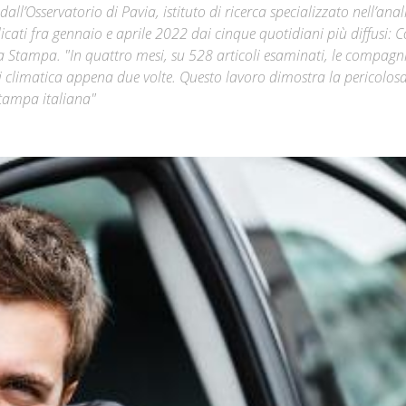
ll’Osservatorio di Pavia, istituto di ricerca specializzato nell’anali
cati fra gennaio e aprile 2022 dai cinque quotidiani più diffusi: C
Città
 La Stampa. "In quattro mesi, su 528 articoli esaminati, le compagn
risi climatica appena due volte. Questo lavoro dimostra la pericolos
stampa italiana"