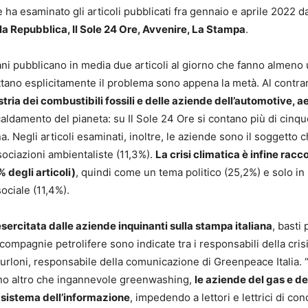
 ha esaminato gli articoli pubblicati fra gennaio e aprile 2022 d
 la Repubblica, Il Sole 24 Ore, Avvenire, La Stampa
.
aliani pubblicano in media due articoli al giorno che fanno almeno
rattano esplicitamente il problema sono appena la metà. Al contrar
stria dei combustibili fossili e delle aziende dell’automotive, a
scaldamento del pianeta: su Il Sole 24 Ore si contano più di cinq
. Negli articoli esaminati, inoltre, le aziende sono il soggetto 
ociazioni ambientaliste (11,3%).
La crisi climatica è infine racc
degli articoli)
, quindi come un tema politico (25,2%) e solo in
ociale (11,4%).
sercitata dalle aziende inquinanti sulla stampa italiana
, basti
 compagnie petrolifere sono indicate tra i responsabili della cris
turloni, responsabile della comunicazione di Greenpeace Italia. 
ono altro che ingannevole greenwashing,
le aziende del gas e de
il sistema dell’informazione
, impedendo a lettori e lettrici di co