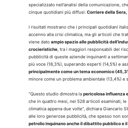
specializzato nell’analisi della comunicazione, che
cinque quotidiani più diffusi:
Corriere della Sera,
I risultati mostrano che i principali quotidiani it
accenno alla crisi climatica, ma gli articoli che t
viene dato
ampio spazio alle pubblicità dell’indu
crocieristiche
, tra i maggiori responsabili del ri
pubblicità di queste aziende inquinanti a settimana
più voce (18,3%), superando esperti (14,5%) e ass
principalmente come un tema economico (45,3% 
minore come un problema ambientale (13,4%) e s
“Questo studio dimostra la
pericolosa influenza e
che in quattro mesi, nei 528 articoli esaminati, le
climatica appena due volte”, dichiara Giancarlo S
alle loro generose pubblicità, che spesso non s
petrolio inquinano anche il dibattito pubblico e 