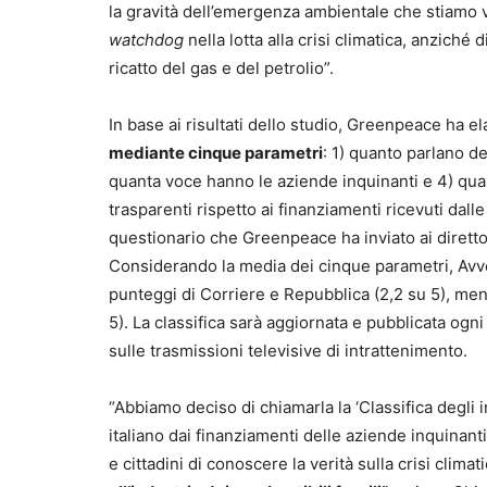
la gravità dell’emergenza ambientale che stiamo v
watchdog
nella lotta alla crisi climatica, anzich
ricatto del gas e del petrolio”.
In base ai risultati dello studio, Greenpeace ha e
mediante cinque parametri
: 1) quanto parlano del
quanta voce hanno le aziende inquinanti e 4) quan
trasparenti rispetto ai finanziamenti ricevuti dal
questionario che Greenpeace ha inviato ai diretto
Considerando la media dei cinque parametri, Avven
punteggi di Corriere e Repubblica (2,2 su 5), ment
5). La classifica sarà aggiornata e pubblicata ogn
sulle trasmissioni televisive di intrattenimento.
“Abbiamo deciso di chiamarla la ‘Classifica degli
italiano dai finanziamenti delle aziende inquinant
e cittadini di conoscere la verità sulla crisi clima