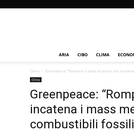
ARIA
CIBO
CLIMA
ECONOM
Clima
Greenpeace: “Rompere il patto di potere che incatena i
Clima
Greenpeace: “Rompe
incatena i mass med
combustibili fossili