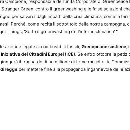
ara Campione, responsabile dell’unità Corporate di Greenpeace It
Stranger Green’ contro il greenwashing e le false soluzioni ch
gno per salvarci dagli impatti della crisi climatica, come la terri
 mesi. Perché, come recita il sottotitolo della nostra campagna, c
ger Things, ‘Sotto il greenwashing c’è l’inferno climatico’ “.
le aziende legate ai combustibili fossili,
Greenpeace sostiene, 
Iniziativa dei Cittadini Europei (ICE)
. Se entro ottobre la petiz
giungerà il traguardo di un milione di firme raccolte, la Commis
 di legge
per mettere fine alla propaganda ingannevole delle a