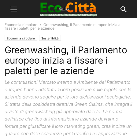
Economia circolare
Greenwashing, il Parlamento europeo inizia a
fissare i paletti per le aziende
Economia circolare
Sostenibilità
Greenwashing, il Parlamento
europeo inizia a fissare i
paletti per le aziende
Le commissioni Mercato interno e Ambiente del Parlamento
europeo hanno adottato la loro posizione sulle regole che le
aziende devono seguire per le loro dichiarazioni ecologiche.
Si tratta della cosiddetta direttiva Green Claims, che integra il
divieto di greenwashing già approvato dall’Ue. La norma
definisce che tipo di informazioni le aziende dovranno
fornire per giustificare il loro marketing green, crea inoltre un
quadro con delle scadenze per la verifica e l'approvazione