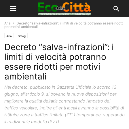
Aria
Decreto “salva-infrazioni”: i limiti di velocità potranno essere ridotti
per motivi ambientali
Aria
Smog
Decreto “salva-infrazioni”: i
limiti di velocità potranno
essere ridotti per motivi
ambientali
Nel decreto, pubblicato in Gazzetta Ufficiale lo scorso 13
giugno, all'articolo 9, si trovano le nuove disposizioni per
migliorare la qualità dell’aria contrastando l’impatto del
traffico veicolare, inoltre gli enti locali avranno la possibilità di
istituire zone a traffico limitato (ZTL) temporanee, superando
il tradizionale modello di ZTL